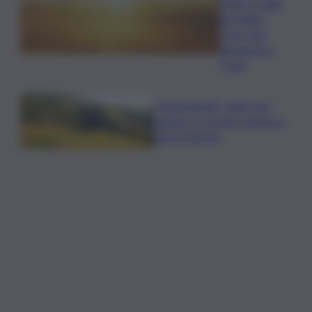
Sicilia, il caldo
da bollino
rosso non
abbandona
l’Isola
”DoloViniMiti”: dall’1 al 4
ottobre tra Val di Cembra e
Val di Fiemme