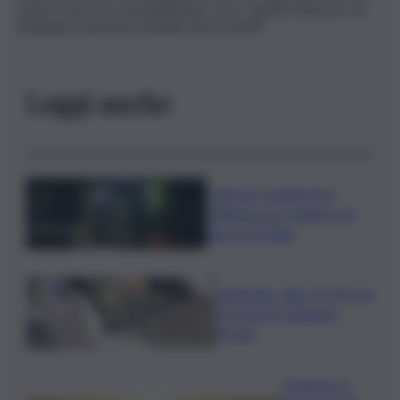
centro storico e consentiranno, con i cantieri di lavoro, di
impiegare quaranta cittadini disoccupati”.
Leggi anche
I Barisei: vendemmia
notturna per tutelare chi
lavora nei filari
Nintendo, utili +53,5% nel
I trimestre dell’anno
fiscale
Il Meteo in