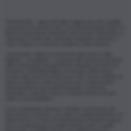
TROINA (EN) – Approvati dalla maggioranza del Consiglio
comunale il Documento unico di programmazione (Dup) e il
Bilancio di previsione finanziario del Comune 2019/2021. A
relazionare in Aula sullo strumento finanziario dell’Ente è
stato il sindaco e assessore al Bilancio Fabio Venezia.
“Nonostante i tagli ai trasferimenti dallo Stato e dalla
Regione – ha spiegato – ma grazie alle entrate provenienti
dallo sfruttamento dei giacimenti metaniferi presenti nel
territorio e all’attività legata al contrasto dell’evasione
fiscale, siamo riusciti ad assicurare tutti i servizi collettivi di
mensa scolastica, rette di ricovero per i malati psichici,
abbonamenti per gli studenti pendolari, assistenza
domiciliare, trasporto urbano e manutenzione di strade,
edifici e verde pubblico”.
Come sottolineato dal primo cittadino, l’ammontare del
documento economico, che supera complessivamente i 22
milioni di euro, è frutto dei finanziamenti ottenuti in questi
anni e contenuti parte in quello annuale, parte in quello
pluriennale: 1.179.891,54 euro per l’efficientamento