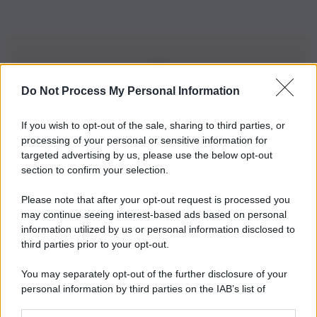
Do Not Process My Personal Information
Iscriviti alla nostra Newsletter
If you wish to opt-out of the sale, sharing to third parties, or
Iscriviti alla nostra newsletter per non perdere le ultime
processing of your personal or sensitive information for
novità
targeted advertising by us, please use the below opt-out
section to confirm your selection.
Iscriviti Ora
Please note that after your opt-out request is processed you
may continue seeing interest-based ads based on personal
information utilized by us or personal information disclosed to
third parties prior to your opt-out.
You may separately opt-out of the further disclosure of your
personal information by third parties on the IAB’s list of
© 2026 | Ediservice s.r.l. 95126 Catania – Via Principe
downstream participants.
Nicola, 22 – P.IVA: 01153210875 – Cciaa Catania n.