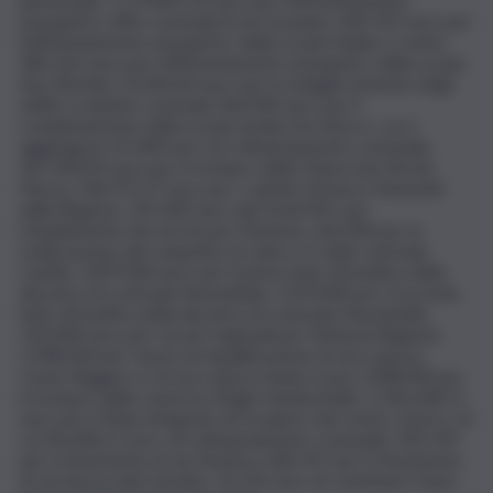
energetico uffici comunali di via Graziano; 969.192 euro per
l’efficientamento energetico della scuola Mulino a vento;
383.163 euro per l’efficientamento energetico della scuola
San Michele; 53.445,60 euro per le indagini sismiche degli
edifici scolastici comunali; 366.000 euro per il
completamento della scuola media Don Bosco, cui si
aggiungono 41.000 euro di cofinanziamento comunale;
367.304,43 euro per il restauro della Chiesa San Nicolò
Piazza; 146.972,37 euro per i cantieri di lavoro finanziati
dalla Regione; 191.000 euro dai Fondi PAC per
l’ampliamento dei servizi per l’infanzia; 166.000 per la
realizzazione del campetto di calcio a 5 nella contrada
Castile; 1.879.000 euro per il primo lotto di bonifica della
discarica di contrada Nunziatella; 1.070.000 per il secondo
lotto di bonifica della discarica di contrada Nunziatella;
150.000 euro per servizi regionali per l’infanzia Regione;
1.998.300 per i lavori di riqualificazione di via e piazza
Conte Ruggero e di via e piazza Santa Lucia; 2.498.000 per
il restauro della caserma-rifugio Sambuchello; 1.596.658,11
euro per il Piano integrato di recupero del centro storico, di
cui 96.658,11 euro, di cofinanziamento comunale; 505.559
per il rifacimento di via Mustica; 406.197 per il rifacimento
di via Nuova del Carmine; 16.224 euro di contributo Paesc