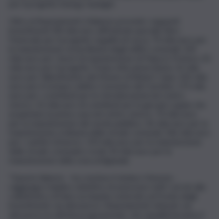
per il progetto Energy manager.
Oltre ai finanziamenti, il bilancio prevede i seguenti
investimenti: 80 mila euro all’Azienda speciale Silvo-
Pastorale per il progetto Legalità di razza; 70 mila euro per
la manutenzione straordinaria degli edifici comunali; 103
mila euro per i lavori di manutenzione di Palazzo Pretura; 20
mila euro per il progetto Troina città universitaria; 32 mila
euro per l’allestimento del Museo di Robert Capa; 145 mila
euro per il restauro dell’ex Convento del Carmine; 175 mila
euro per i contributi per le ristrutturazioni nel centro
storico; 32 mila euro di contributi per le giovani coppie che
acquistano la prima casa nel centro storico; 70 mila euro
per la manutenzione del verde pubblico; 36 mila euro per la
manutenzione ordinaria delle strade comunali; 246 mila euro
per i cantieri di lavoro; 150 mila euro per la manutenzione
delle strade comunali e rurali; 30 mila euro per la
manutenzione della zona artigianale.
“Questo bilancio – ha concluso il sindaco Venezia –
raggiunge il duplice obiettivo di assicurare tutti i servizi alla
collettività e di dare un impulso notevole sul fronte degli
investimenti, sia attraverso i finanziamenti ottenuti, sia
attraverso le attività programmate, che riqualificheranno il