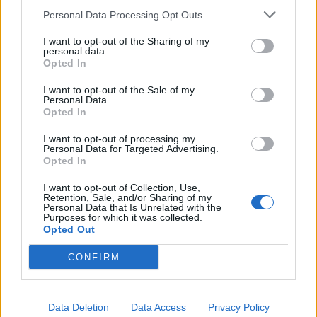
Personal Data Processing Opt Outs
This information may also be disclosed by us to third parties
01153210875 – Quotidiano di Sicilia usufruisce dei
on the IAB’s List of Downstream Participants that may further
contributi di cui al D.lgs n. 70/2017
I want to opt-out of the Sharing of my
disclose it to other third parties.
personal data.
Opted In
I want to opt-out of the Sale of my
Personal Data.
Chi Siamo
Opted In
Fondazione Etica e Valori Marilù Tregua
Fondatore Carlo Alberto Tregua
Lavora con noi
I want to opt-out of processing my
Personal Data for Targeted Advertising.
Gerenza
Opted In
I want to opt-out of Collection, Use,
Retention, Sale, and/or Sharing of my
Personal Data that Is Unrelated with the
Purposes for which it was collected.
Opted Out
Scarica l’app
CONFIRM
Privacy Policy
Preferenze Privacy
Data Deletion
Data Access
Privacy Policy