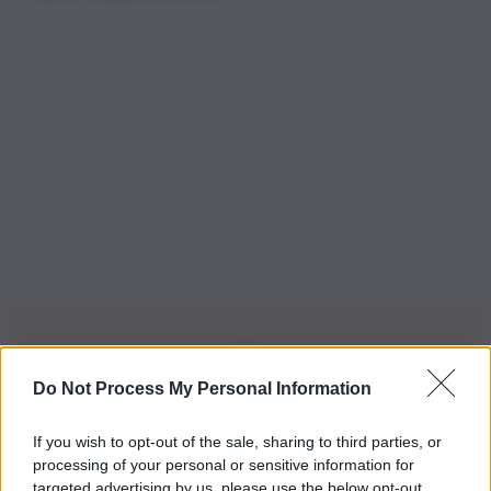
Do Not Process My Personal Information
Iscriviti alla nostra Newsletter
If you wish to opt-out of the sale, sharing to third parties, or
Iscriviti alla nostra newsletter per non perdere le ultime
processing of your personal or sensitive information for
novità
targeted advertising by us, please use the below opt-out