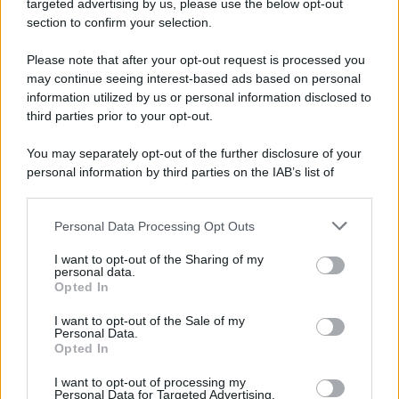
targeted advertising by us, please use the below opt-out
section to confirm your selection.
Iscriviti Ora
Please note that after your opt-out request is processed you
may continue seeing interest-based ads based on personal
information utilized by us or personal information disclosed to
third parties prior to your opt-out.
You may separately opt-out of the further disclosure of your
personal information by third parties on the IAB’s list of
© 2026 | Ediservice s.r.l. 95126 Catania – Via Principe
downstream participants.
Nicola, 22 – P.IVA: 01153210875 – Cciaa Catania n.
Personal Data Processing Opt Outs
This information may also be disclosed by us to third parties
01153210875 – Quotidiano di Sicilia usufruisce dei
on the IAB’s List of Downstream Participants that may further
contributi di cui al D.lgs n. 70/2017
I want to opt-out of the Sharing of my
disclose it to other third parties.
personal data.
Opted In
I want to opt-out of the Sale of my
Personal Data.
Chi Siamo
Opted In
Fondazione Etica e Valori Marilù Tregua
Fondatore Carlo Alberto Tregua
Lavora con noi
I want to opt-out of processing my
Personal Data for Targeted Advertising.
Gerenza