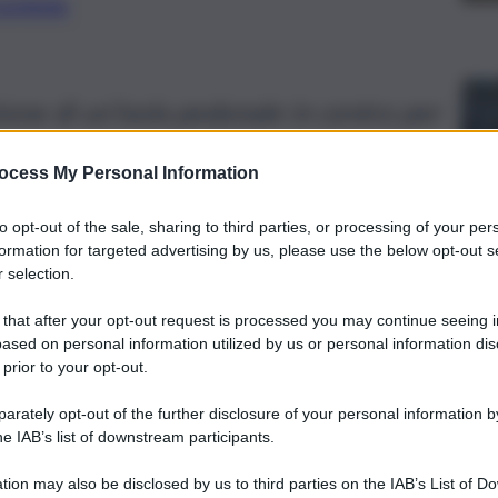
preferite
ione di un’isola pedonale in centro per
ricco calendario di eventi. L’obiettivo
ocess My Personal Information
o del “salotto buono” della città
to opt-out of the sale, sharing to third parties, or processing of your per
formation for targeted advertising by us, please use the below opt-out s
 selection.
 that after your opt-out request is processed you may continue seeing i
ased on personal information utilized by us or personal information dis
 prior to your opt-out.
rately opt-out of the further disclosure of your personal information by
he IAB’s list of downstream participants.
tion may also be disclosed by us to third parties on the IAB’s List of 