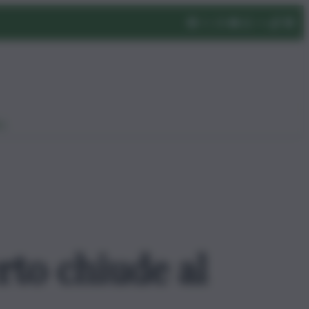
eo
to chiude al