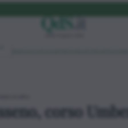
sabato 8 agosto 2026
Ambiente
Lavoro
Economia
Politica
Cultura
Dai Mercati
Podcast
Vid
ude al traffico
sseno, corso Umber