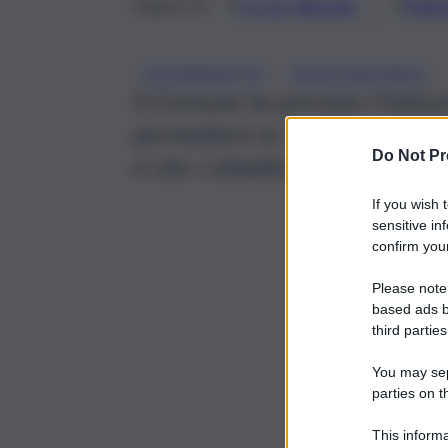
Google
Discover
Fonti 
Seguici su
, 
CALTANISSETTA
ISOLA PEDONALE
Il Comune ha previsto l’istituz
permettere lo svolgimento del 
Do Not Pr
è che i cittadini si riapproprin
If you wish 
sensitive in
confirm your
Please note
based ads b
third parties
You may sepa
parties on t
This informa