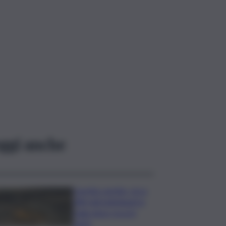
ggi anche
Caretta caretta, circa
280 nidi individuati in
Italia dopo record
2025