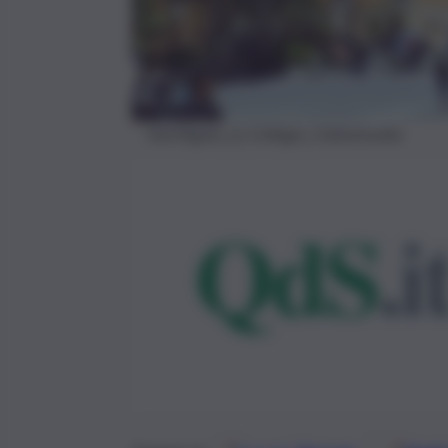
Sant’Agata_al_Collegio_Caltanissetta