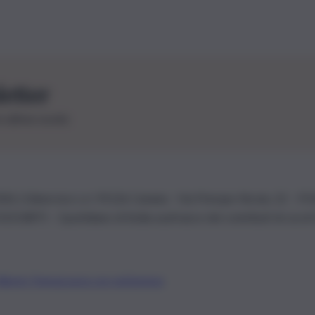
letter
le ultime novità
26 | Ediservice s.r.l. 95126 Catania – Via Principe Nicola, 22 – P
3210875 – Quotidiano di Sicilia usufruisce dei contributi di cui al
Alberto Tregua
Lavora con noi
Gerenza