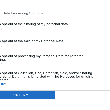
 that may further disclose it to other third parties.
l Data Processing Opt Outs
no al primo ottobre in corso Umberto, nel tratto di
o opt-out of the Sharing of my personal data.
’Italia.
In
Settembre nisseno”
o opt-out of the Sale of my Personal Data.
In
ell’isola pedonale
, si è reso necessario per permettere lo
del settembre nisseno
.
to opt-out of processing my Personal Data for Targeted
ing.
ta, che vuole vedere i nisseni
riappropriarsi del “salotto
In
ti legati alla manifestazione, l’ufficio Relazioni Pubbliche
 personalmente ai commercianti e ai condomini del centro
o opt-out of Collection, Use, Retention, Sale, and/or Sharing
ersonal Data that Is Unrelated with the Purposes for which it
 sarà arrecato.
lected.
Out
per un grande spettacolo!
Siamo consapevoli che questa
vi invitiamo a considerare questi giorni come
CONFIRM
modo diverso. Insieme possiamo trasformare un semplice
cipare a questo momento di festa e a
valorizzare il nostro