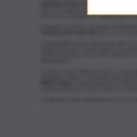
patrimonio storico e culturale
. Condividete mom
sorrisi e di voglia di stare insieme. Contribuit
tutto il vostro orgoglio per Caltanissetta e la su
A spiegare la scelta di comunicare direttament
l’
assessore Pier Paolo Olivo
che tra le sue del
“Comprendiamo che la chiusura del tratto di 
disagio per questo riteniamo giusto che, quant
arterie interessate ovvero corso Umberto I 
direttamente”.
“Il Centro Storico della nostra città – ha prose
rispettato e amato. Concetti ben chiari nella v
Walter Tesauro
. Partiamo dalle piccole attenz
la qualità della vita nel Centro Storico e a Calt
Il programma delle manifestazioni che si terran