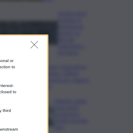
Quando arriva
l’assegno di
inclusione ad
agosto? Le
date del
pagamento e
dei rinnovi
sonal or
Turismo, Osservatorio
ection to
Telepass: +20% di
interesse per i viaggi in
nterest-
auto
closed to
Palermo, rapina
in un centro
 third
scommesse:
bottino da 5mila
euro
Downstream