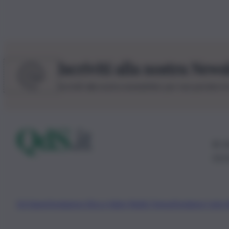
Iscriviti alla nostra News
Iscriviti alla nostra newsletter per non perdere 
© 20
0115
Chi Siamo
Fondazione Etica e Valori Marilù Tregua
Fondatore Carlo 