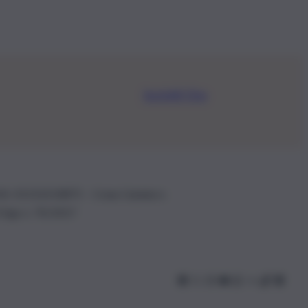
Iscriviti Ora
.IVA: 01153210875 – Cciaa Catania n.
 D.lgs n. 70/2017