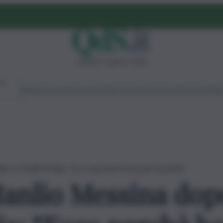
venerdì 7 agosto 2026
Ambiente
Lavoro
Economia
Politica
Cultura
Dai Mercati
Podcast
Vid
 a Fratelli d’Italia: “Ecco perchè ho lasciato il partito”
Manlio Messina dopo