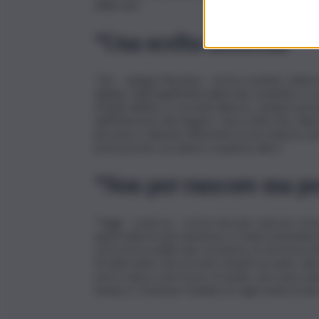
della mia”.
“Una scelta dolorosa”
“Ciò – spiega Messina – mi ha convinto, doloro
dubbio sulla legittimità della mia condotta o, c
d’Italia debba, a correnti alterne, sempre preva
dell’interesse del singolo. Una scelta che, dop
più seria e attenta riflessione al suo interno, 
potrà presto accadere a qualcun altro”.
“Non per rancore ma pe
“Oggi – osserva – scrivo non per rancore, ma pe
quasi tutta la mia esistenza, è stata trascinata
con la forza della mia coscienza. A chi mi ha v
Ai tanti amici che mi sono rimasti accanto, dic
non è vana e che forse, in fondo, non sono solo
tempi e i modi per tutelare in ogni sede la mia 