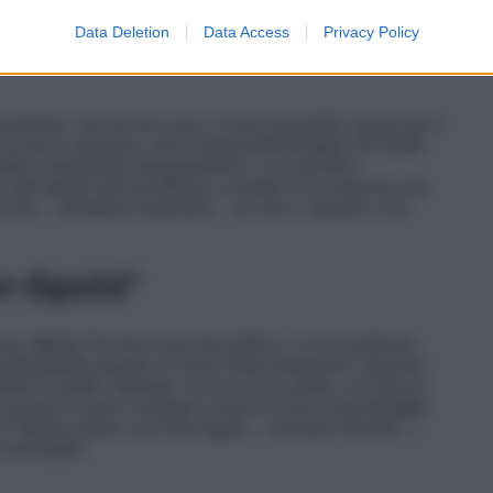
Data Deletion
Data Access
Privacy Policy
samente, che nel mio caso ci fosse nel partito spazio per il
osa ancor più grave, che la tutela dell’immagine di Fratelli
lere sul principio del garantismo o sul sacrificio
o tutti questi anni di militanza, avrebbe forse imposto una
perché – sottolinea il deputato – ciò che è capitato a me
r dignità”
r dignità. Perché la mia vita politica, a cui ho dedicato
 nella pubblica gogna. A chi ha voluto infangarmi, rispondo
oltato le spalle, rispondo con un sorriso amaro, ma sincero.
o grazie: il vostro sostegno è la prova che la mia battaglia
. Valuterò infine con il mio legale – conclude Messina – i
onorabilità”.