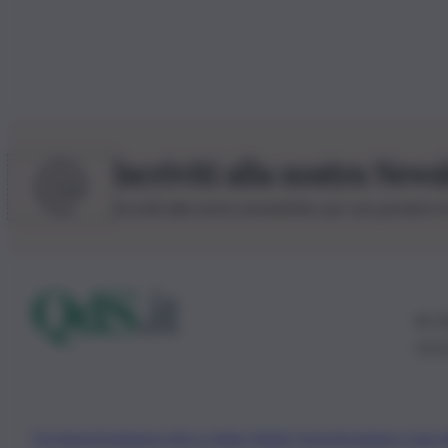
Iscriviti alla nostra News
Iscriviti alla nostra newsletter per non perdere 
© 20
0115
Chi Siamo
Fondazione Etica e Valori Marilù Tregua
Fondatore Carlo 