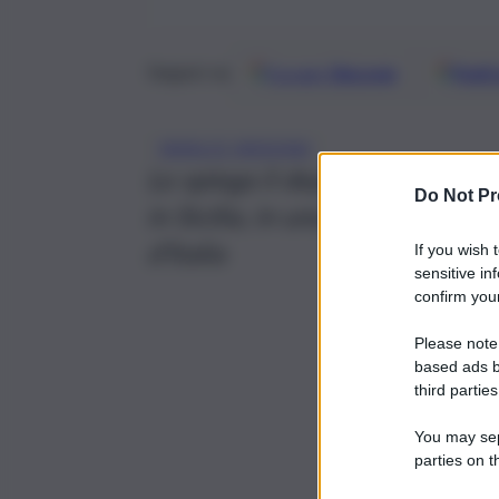
Google
Discover
Fonti 
Seguici su
MANLIO MESSINA
Lo spiega il deputato nazional
Do Not Pr
in Sicilia, in una nota con cui s
d’Italia
If you wish 
sensitive in
confirm your
Please note
based ads b
third parties
You may sepa
parties on t