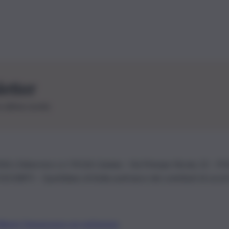
letter
le ultime novità
26 | Ediservice s.r.l. 95126 Catania – Via Principe Nicola, 22 – P
3210875 – Quotidiano di Sicilia usufruisce dei contributi di cui al
Alberto Tregua
Lavora con noi
Gerenza