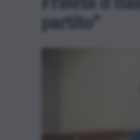
Fratelli d’Ita
partito”