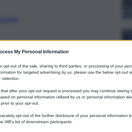
preferite
e ed ex assessore regionale al Turismo
ocess My Personal Information
piega la scelta di lasciare Fratelli
to opt-out of the sale, sharing to third parties, or processing of your per
formation for targeted advertising by us, please use the below opt-out s
 selection.
 that after your opt-out request is processed you may continue seeing i
ased on personal information utilized by us or personal information dis
 prior to your opt-out.
rately opt-out of the further disclosure of your personal information by
he IAB’s list of downstream participants.