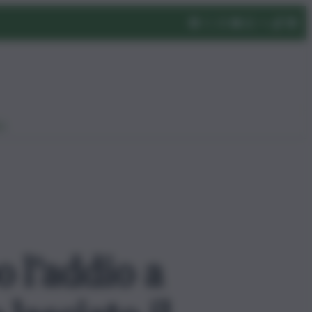
eo
 l’addio a