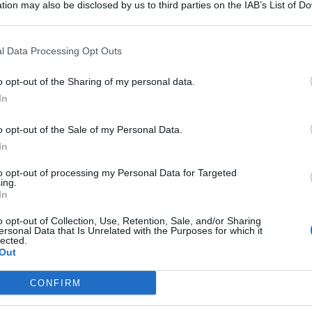
tion may also be disclosed by us to third parties on the IAB’s List of 
 that may further disclose it to other third parties.
l Data Processing Opt Outs
o opt-out of the Sharing of my personal data.
lmente il sospetto di condotte illecite, illegittime o
In
ante l’assenza di qualsivoglia elemento di riscontro e, per
 alle valutazioni della magistratura”. Lo afferma
Manlio
o opt-out of the Sale of my Personal Data.
gionale al Turismo in Sicilia, in una nota con cui spiega la
In
o di “avere ricevuto il 29 luglio, dalla Procura di Palermo, la
cedimento penale
che ha coinvolto, tra gli altri,
alcuni
to opt-out of processing my Personal Data for Targeted
ing.
In
o opt-out of Collection, Use, Retention, Sale, and/or Sharing
ersonal Data that Is Unrelated with the Purposes for which it
lected.
nali del mio partito – ricorda Messina – le mie
Out
rappresentare una pretesa di immunità o difesa
. Ma, in risposta, ho potuto solo registrare un lento, ma
CONFIRM
ggiamento che non mi so spiegare, specie se messo a
i di Fratelli d’Italia, protagonisti di vicende ben più gravi