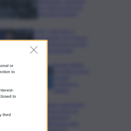
Bitdefender: popolarità
de L’Odissea usata per
diffondere malware
Covid, ‘Conte-day’ in
commissione: “non sono un
eroe ma un uomo corretto,
non troverete nulla”
Guccini, Meloni:
sonal or
l’ho amato e mi ha
ection to
formato,
continuerò a
cantarlo
nterest-
closed to
Palermo, l’operazione
Varchi è anche nel
 third
Sottogoverno:
D’Alessandro nella
commissione