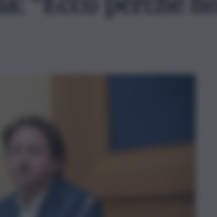
lia: “Ecco perchè ho