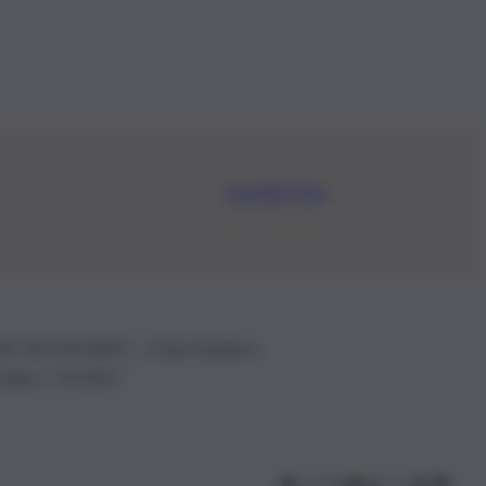
Iscriviti Ora
.IVA: 01153210875 – Cciaa Catania n.
 D.lgs n. 70/2017