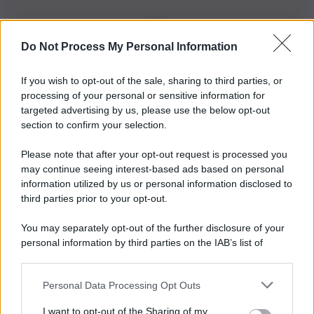
Do Not Process My Personal Information
Iscriviti alla nostra Newsletter
If you wish to opt-out of the sale, sharing to third parties, or
Iscriviti alla nostra newsletter per non perdere le ultime
processing of your personal or sensitive information for
novità
targeted advertising by us, please use the below opt-out
section to confirm your selection.
Iscriviti Ora
Please note that after your opt-out request is processed you
may continue seeing interest-based ads based on personal
information utilized by us or personal information disclosed to
third parties prior to your opt-out.
You may separately opt-out of the further disclosure of your
personal information by third parties on the IAB’s list of
© 2026 | Ediservice s.r.l. 95126 Catania – Via Principe
downstream participants.
Nicola, 22 – P.IVA: 01153210875 – Cciaa Catania n.
Personal Data Processing Opt Outs
This information may also be disclosed by us to third parties
01153210875 – Quotidiano di Sicilia usufruisce dei
on the IAB’s List of Downstream Participants that may further
contributi di cui al D.lgs n. 70/2017
I want to opt-out of the Sharing of my