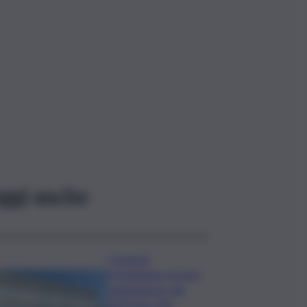
ggi anche
I Governi
promettono ma non
mantengono: dal
2020 ben 550