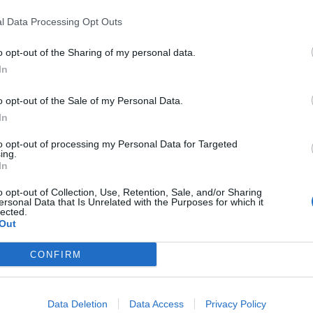
l Data Processing Opt Outs
o opt-out of the Sharing of my personal data.
In
o opt-out of the Sale of my Personal Data.
In
to opt-out of processing my Personal Data for Targeted
ing.
In
o opt-out of Collection, Use, Retention, Sale, and/or Sharing
ersonal Data that Is Unrelated with the Purposes for which it
 ai carabinieri di Venezia di essere stata violentata
lected.
persone, con il figlio di tre mesi e il compagno.
Out
ndagini
CONFIRM
ma mantengono il massimo riserbo, ma a quanto trapela
ella giovane. Sono in corso gli accertamenti per chiarire i
Data Deletion
Data Access
Privacy Policy