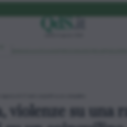
sabato 8 agosto 2026
Ambiente
Lavoro
Economia
Politica
Cultura
Dai Mercati
Podcast
Vid
ragazza di 17 anni: sospetti su un coinquilino
, violenze su una r