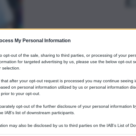
ocess My Personal Information
to opt-out of the sale, sharing to third parties, or processing of your per
formation for targeted advertising by us, please use the below opt-out s
preferite
 selection.
Oros
 that after your opt-out request is processed you may continue seeing i
agos
SSUALE
ased on personal information utilized by us or personal information dis
rabinieri di essere stata violentata
 prior to your opt-out.
nsieme ad altre persone, con il figlio di
rately opt-out of the further disclosure of your personal information by
he IAB’s list of downstream participants.
tion may also be disclosed by us to third parties on the IAB’s List of 
 that may further disclose it to other third parties.