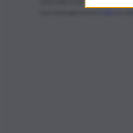
contorni della vicenda.
Segui tutti gli aggiornamenti di
QdS.it
sui cana