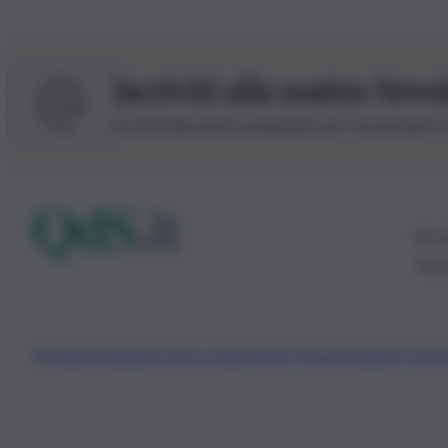
Iscriviti alla nostra News
Iscriviti alla nostra newsletter per non perdere 
© 20
0115
Chi Siamo
Fondazione Etica e Valori Marilù Tregua
Fondatore Carlo 