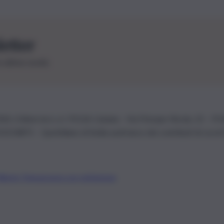
letter
le ultime novità
26 | Ediservice s.r.l. 95126 Catania – Via Principe Nicola, 22 – P
3210875 – Quotidiano di Sicilia usufruisce dei contributi di cui al
Alberto Tregua
Lavora con noi
Gerenza