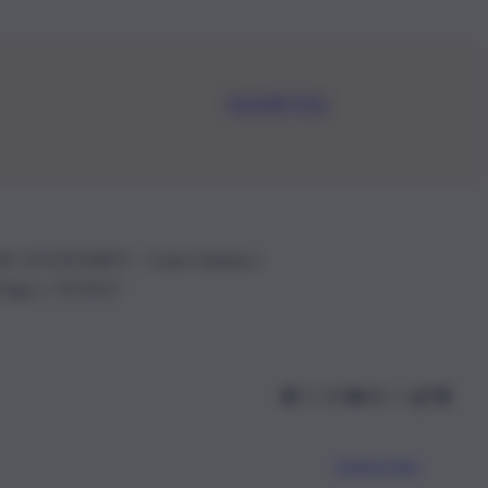
Iscriviti Ora
.IVA: 01153210875 – Cciaa Catania n.
 D.lgs n. 70/2017
Scarica l’app