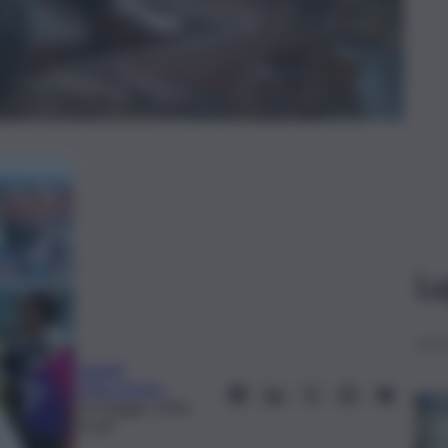
Le
Daniele
D’Alessandro
10 Maggio 2026,
13:28