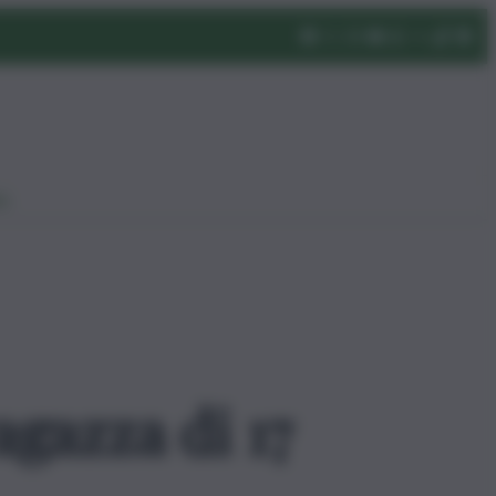
eo
agazza di 17