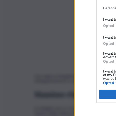
Persona
I want t
Opted 
I want t
Opted 
I want 
Advertis
Opted 
I want t
of my P
Una ragazza bengalese di 17 anni ha denunciato
was col
nell’appartamento in cui vive, insieme ad altre 
Opted 
Massimo riserbo sulle i
Le indagini sono in corso e i militari dell’Ar
l’autore della violenza sarebbe un coinquilino d