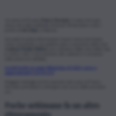
Un uomo di 45 anni,
Franco Ferrante
, è stato ritrovato
senza vita nella mattinata di lunedì 18 dicembre sotto i
portici di
via Crispi
, a Palermo.
Secondo le prime informazioni, l’uomo viveva da tempo
come senzatetto e da qualche anno si spostava nella zona
di
piazza Tredici Vittime
, poco distanza dalla zona della Cala,
in centro città. Il ritrovamento del cadavere è avvenuto
nelle prime luci dell’alba.
Iscriviti gratis al canale WhatsApp di QdS.it, news e
aggiornamenti CLICCA QUI
Maggiori dettagli sul ritrovamento del corpo di Franco
Ferrante potrebbero emergere nel corso delle prossime
ore.
Poche settimane fa un altro
ritrovamento