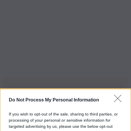
Do Not Process My Personal Information
Iscriviti alla nostra Newsletter
If you wish to opt-out of the sale, sharing to third parties, or
Iscriviti alla nostra newsletter per non perdere le ultime
processing of your personal or sensitive information for
novità
targeted advertising by us, please use the below opt-out