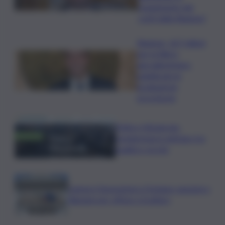
risanamento dei
conti della Regione”
Regione, 167 milioni
per la filiera
agroalimentare:
pubblicate le
graduatorie
provvisorie
Trittico Vitivinicolo:
vendemmia in anticipo tra
qualità e siccità
Camera,Opposizioni a Fontana: sanzioni a
Bignami per offese a Scalfaro