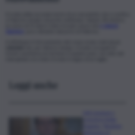
Si tratta della seconda morte di un senzatetto che si verifica
a Palermo nel giro di poche settimane. Sabato 28 ottobre,
un uomo di 55 anni è stato trovato senza vita
in
piazza
Giachery
, poco distante dal porto di Palermo.
A effettuare il ritrovamento del corpo erano stati alcuni
volontari
che, per diverso tempo, si erano occupati di
fornire assistenza al clochard. A quanto pare, sul volto del
malcapitato era stato trovato il segno di un taglio.
Leggi anche
Ddl Coesione e
crescita in Sicilia,
Dagnino: “Risultato
dell’azione di