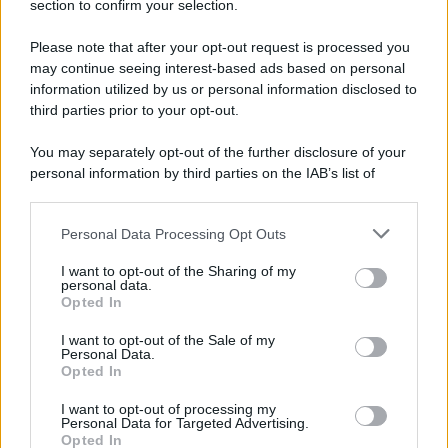
section to confirm your selection.
Iscriviti Ora
Please note that after your opt-out request is processed you
may continue seeing interest-based ads based on personal
information utilized by us or personal information disclosed to
third parties prior to your opt-out.
You may separately opt-out of the further disclosure of your
personal information by third parties on the IAB’s list of
© 2026 | Ediservice s.r.l. 95126 Catania – Via Principe
downstream participants.
Nicola, 22 – P.IVA: 01153210875 – Cciaa Catania n.
Personal Data Processing Opt Outs
This information may also be disclosed by us to third parties
01153210875 – Quotidiano di Sicilia usufruisce dei
on the IAB’s List of Downstream Participants that may further
contributi di cui al D.lgs n. 70/2017
I want to opt-out of the Sharing of my
disclose it to other third parties.
personal data.
Opted In
I want to opt-out of the Sale of my
Personal Data.
Chi Siamo
Opted In
Fondazione Etica e Valori Marilù Tregua
Fondatore Carlo Alberto Tregua
Lavora con noi
I want to opt-out of processing my
Personal Data for Targeted Advertising.
Gerenza
Opted In