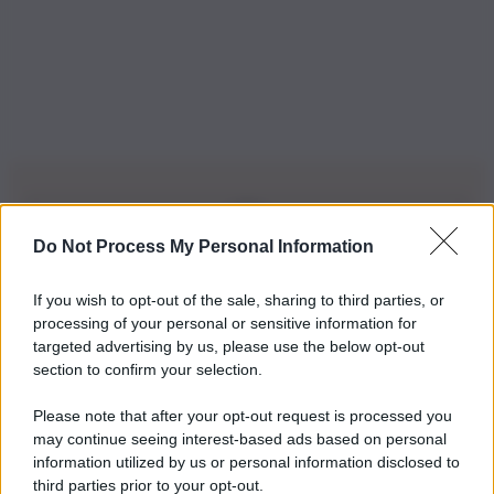
Do Not Process My Personal Information
Iscriviti alla nostra Newsletter
If you wish to opt-out of the sale, sharing to third parties, or
Iscriviti alla nostra newsletter per non perdere le ultime
processing of your personal or sensitive information for
novità
targeted advertising by us, please use the below opt-out
section to confirm your selection.
Iscriviti Ora
Please note that after your opt-out request is processed you
may continue seeing interest-based ads based on personal
information utilized by us or personal information disclosed to
third parties prior to your opt-out.