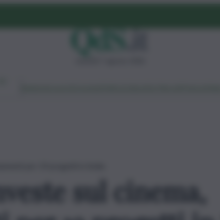
venerdì 7 agosto 2026
Ambiente
Lavoro
Economia
Politica
Cultura
Dai Mercati
Podcast
Vid
amenti per 19 progetti in Sicilia
nveste sul cinema,