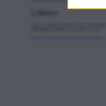
L’elenco
L’elenco completo delle produzioni ammissibili 
della Regione Siciliana e riprodotto in basso.
Finanziati_19_progetti_cinematografici_Sicilia_elenco