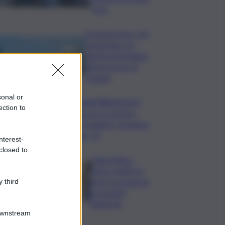
euro
Eruzione Etna, voli
ripristinati con
effetto immediato
all’aeroporto di
Catania
sonal or
Mondiali Wakeboard:
ection to
primo oro è azzurro,
Noa Gualtieri campione
Under 14
nterest-
closed to
Dalla Sicilia a
Roma, politici in
ferie tra urgenze
 third
e progetti
elettorali
Downstream