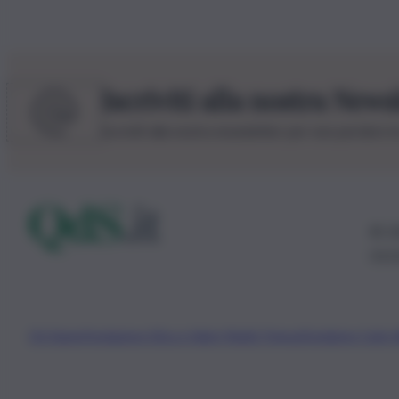
Iscriviti alla nostra News
Iscriviti alla nostra newsletter per non perdere 
© 20
0115
Chi Siamo
Fondazione Etica e Valori Marilù Tregua
Fondatore Carlo 