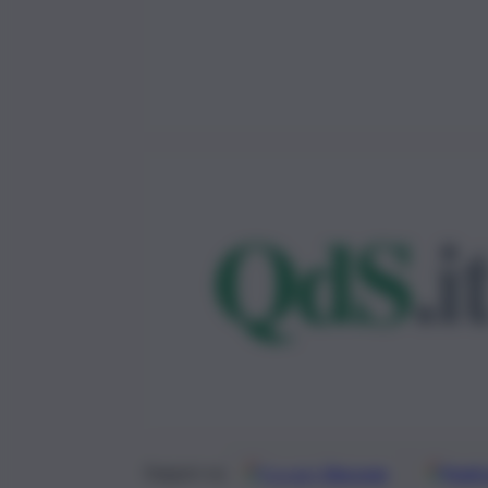
Google
Discover
Fonti 
Seguici su