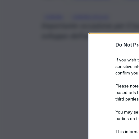
, 
CINEMA
CINEMA SICILIA
Importante occasione per il t
sviluppo dell’audiovisivo in Sic
Do Not Pr
If you wish 
sensitive in
confirm your
Please note
based ads b
third parties
You may sepa
parties on t
This informa
Participants