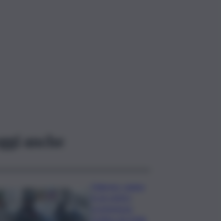
ggi anche
Palermo, rapina
in un centro
scommesse:
bottino da 5mila