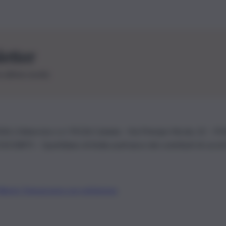
letter
le ultime novità
26 | Ediservice s.r.l. 95126 Catania – Via Principe Nicola, 22 – P
3210875 – Quotidiano di Sicilia usufruisce dei contributi di cui al
Alberto Tregua
Lavora con noi
Gerenza