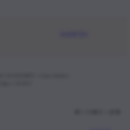
Iscriviti Ora
.IVA: 01153210875 – Cciaa Catania n.
 D.lgs n. 70/2017