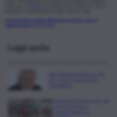
irrigua. Nel Ragusano le sorgenti sono quasi prosciugate,
come pure a
Messina
. Problemi anche a Palermo, dove si
aspettano le determinazioni della cabina di regia.
Iscriviti gratis al canale WhatsApp di QdS.it, news e
aggiornamenti CLICCA QUI
Leggi anche
Nino D’Angelo in Sicilia con “80…
bis”: “La mia è stata una vita
straordinaria”
“Seminiamo la nostra storia”: alla
scoperta del Museo
Etnoantropologico di