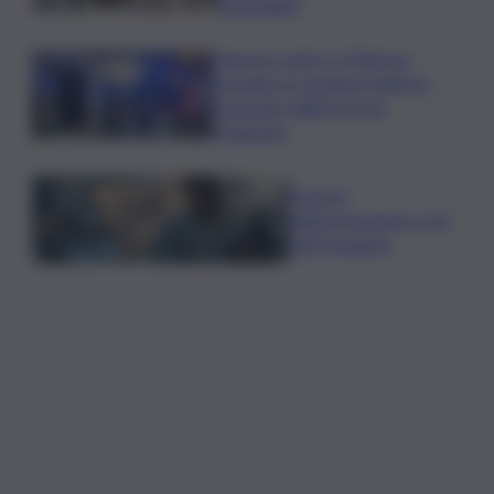
Fiumedinisi
Paura in centro a Palermo,
incendio ai contatori elettrici:
evacuato edificio di via
Maqueda
Spara la
disinformazione e poi
fatti inseguire