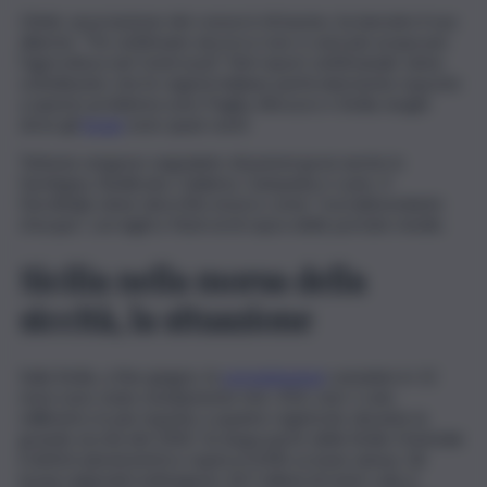
L’Anbi, associazione dei consorzi di bacino, ha lanciato il suo
allarme: “Tre settimane ancora e non ci sarà più acqua per
l’agricoltura nel Centrosud”. Nel report settimanale viene
sottolineato che le regioni italiane particolarmente esposte
a questo problema sono Puglia, Abruzzo e Sicilia, luoghi
dove gli
invasi
sono quasi vuoti.
Tuttavia vengono segnalate situazioni gravi anche in
Sardegna, Basilicata, Calabria, Campania e Lazio. Il
Norditalia viene descritto invece come “sovrabbondante
d’acqua”, con laghi e fiumi al di sopra delle portate medie.
Sicilia nella morsa della
siccità, la situazione
Sulla Sicilia, a fine giugno, le
precipitazioni
cumulate in 12
mesi sono state mediamente mm. 414, cioè 1 solo
millimetro in più rispetto a quanto registrato durante la
grande siccità del 2002. Su larga parte della Sicilia Orientale
il deficit pluviometrico supera il 60% su base annua. Gli
invasi regionali trattengono 267 milioni di metri cubi, il