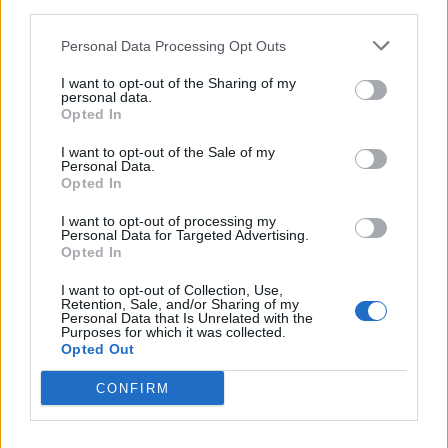
downstream participants.
Nicola, 22 – P.IVA: 01153210875 – Cciaa Catania n.
Personal Data Processing Opt Outs
This information may also be disclosed by us to third parties
01153210875 – Quotidiano di Sicilia usufruisce dei
on the IAB’s List of Downstream Participants that may further
contributi di cui al D.lgs n. 70/2017
I want to opt-out of the Sharing of my
disclose it to other third parties.
personal data.
Opted In
I want to opt-out of the Sale of my
Personal Data.
Chi Siamo
Opted In
Fondazione Etica e Valori Marilù Tregua
Fondatore Carlo Alberto Tregua
Lavora con noi
I want to opt-out of processing my
Personal Data for Targeted Advertising.
Gerenza
Opted In
I want to opt-out of Collection, Use,
Retention, Sale, and/or Sharing of my
Personal Data that Is Unrelated with the
Purposes for which it was collected.
Opted Out
Scarica l’app
CONFIRM
Privacy Policy
Preferenze Privacy