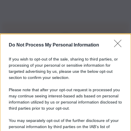
Do Not Process My Personal Information
Iscriviti alla nostra Newsletter
If you wish to opt-out of the sale, sharing to third parties, or
Iscriviti alla nostra newsletter per non perdere le ultime
processing of your personal or sensitive information for
novità
targeted advertising by us, please use the below opt-out
section to confirm your selection.
Iscriviti Ora
Please note that after your opt-out request is processed you
may continue seeing interest-based ads based on personal
information utilized by us or personal information disclosed to
third parties prior to your opt-out.
You may separately opt-out of the further disclosure of your
personal information by third parties on the IAB’s list of
© 2026 | Ediservice s.r.l. 95126 Catania – Via Principe