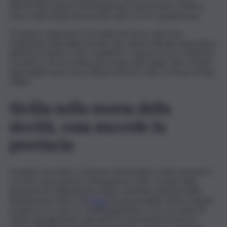
38,21% del volume di riempimento autorizzato e 42% in
meno sulla media del periodo nello scorso quindicennio.
Di questi, solamente 122 milioni di metri cubi sono
realmente utilizzabili, al netto dei volumi utili alla fauna ittica,
dell’interrimento e del cosiddetto “volume morto”. Sull’isola,
6 bacini su 29 non hanno più acqua utilizzabile, altri 6 hanno
disponibile meno di un milione di metri cubi e 4 meno di due
milioni.
Sicilia nella morsa della
siccità, cosa succede in
provincia
Il quadro tracciato è davvero drammatico. Gela non potrà
ricevere alcun genere d’irrigazione, tutti i comuni della
provincia di Caltanissetta stanno subendo riduzioni nella
distribuzione idrica. Ad
Enna
l’acqua potabile viene erogata
un giorno sì e due no. Nell’Agrigentino si sta cercando di
salvare gli agrumeti, operando trasferimenti di risorsa