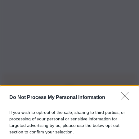
Do Not Process My Personal Information
Iscriviti alla nostra Newsletter
If you wish to opt-out of the sale, sharing to third parties, or
Iscriviti alla nostra newsletter per non perdere le ultime
processing of your personal or sensitive information for
novità
targeted advertising by us, please use the below opt-out
section to confirm your selection.
Iscriviti Ora