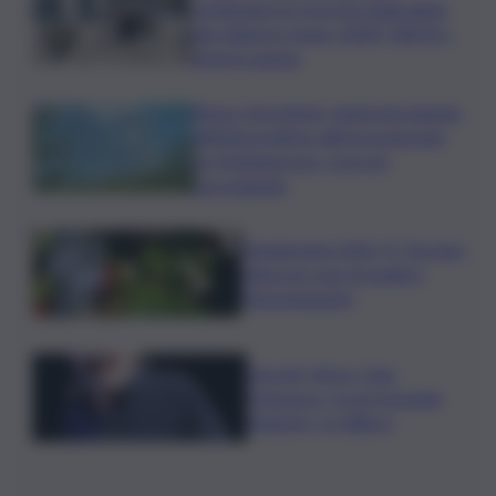
continuano le ricerche degli ultimi
due dispersi: team USAR, NBCR e
droni in azione
Etna e Stromboli, registrata doppia
attività eruttiva: allerta arancione
su Fontanarossa, cosa sta
succedendo
Vendemmia 2026, R. Toscana
riduce le rese di quattro
Denominazioni
Guccini, Vasco: Ciao
Francesco, tu eri il grande
Maestro, io l’allievo