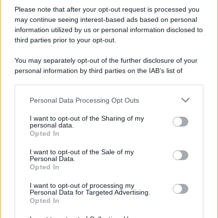
Please note that after your opt-out request is processed you
may continue seeing interest-based ads based on personal
information utilized by us or personal information disclosed to
third parties prior to your opt-out.
You may separately opt-out of the further disclosure of your
personal information by third parties on the IAB’s list of
© 2026 | Ediservice s.r.l. 95126 Catania – Via Principe
downstream participants.
Nicola, 22 – P.IVA: 01153210875 – Cciaa Catania n.
Personal Data Processing Opt Outs
This information may also be disclosed by us to third parties
01153210875 – Quotidiano di Sicilia usufruisce dei
on the IAB’s List of Downstream Participants that may further
contributi di cui al D.lgs n. 70/2017
I want to opt-out of the Sharing of my
disclose it to other third parties.
personal data.
Opted In
I want to opt-out of the Sale of my
Personal Data.
Chi Siamo
Opted In
Fondazione Etica e Valori Marilù Tregua
Fondatore Carlo Alberto Tregua
Lavora con noi
I want to opt-out of processing my
Personal Data for Targeted Advertising.
Gerenza
Opted In