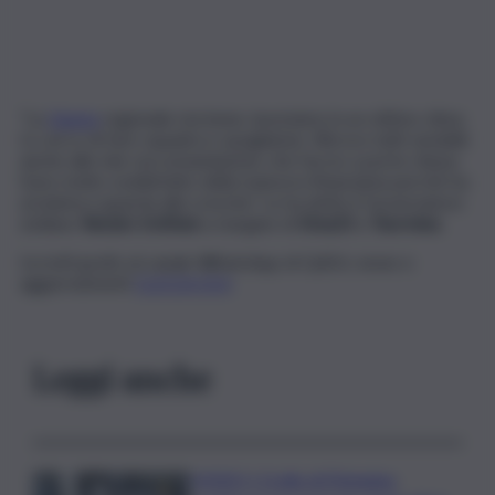
“La
Giunta
regionale sta bene, lavoriamo in un ottimo clima.
Io cerco di fare squadra e spogliatoio. Ritrovo tutti sensibili
anche alle mie raccomandazioni, che faccio a porte chiuse.
Sono molto soddisfatto della manovra finanziaria perché ha
un’anima e guarda alla crescita”. Lo ha detto il Governatore
siciliano
Renato Schifani
a margine di
Etna23
a
Taormina
.
Iscriviti gratis al canale WhatsApp di QdS.it, news e
aggiornamenti
CLICCA QUI
.
Leggi anche
VIDEO | Crollo di Pistunina,