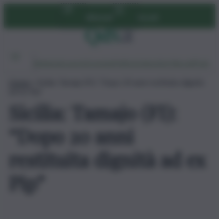
Vai
Abbonati
Accedi
al
contenuto
Ambiente
Lavoro
Economia
Politica
Cultura
Dai Mercati
Podcast
Home
»
Sicilia: Tamajo (FI): “Dopo 20 anni restituita dignità
ad ex Pip”
Sicilia: Tamajo (FI):
“Dopo 20 anni
restituita dignità ad ex
Pip”