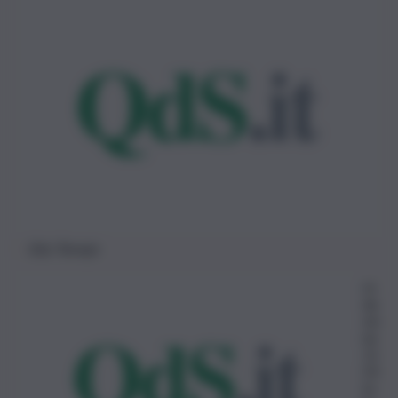
Edy Tamajo
re
da
zio
ne
11
Ot
to