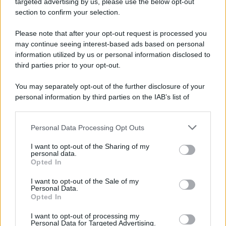
targeted advertising by us, please use the below opt-out
section to confirm your selection.
Iscriviti Ora
Please note that after your opt-out request is processed you
may continue seeing interest-based ads based on personal
information utilized by us or personal information disclosed to
third parties prior to your opt-out.
You may separately opt-out of the further disclosure of your
personal information by third parties on the IAB’s list of
© 2026 | Ediservice s.r.l. 95126 Catania – Via Principe
downstream participants.
Nicola, 22 – P.IVA: 01153210875 – Cciaa Catania n.
Personal Data Processing Opt Outs
This information may also be disclosed by us to third parties
01153210875 – Quotidiano di Sicilia usufruisce dei
on the IAB’s List of Downstream Participants that may further
contributi di cui al D.lgs n. 70/2017
I want to opt-out of the Sharing of my
disclose it to other third parties.
personal data.
Opted In
I want to opt-out of the Sale of my
Personal Data.
Chi Siamo
Opted In
Fondazione Etica e Valori Marilù Tregua
Fondatore Carlo Alberto Tregua
Lavora con noi
I want to opt-out of processing my
Personal Data for Targeted Advertising.
Gerenza