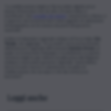
“La stabilizzazione degli ex Pip ha ridato dignità ad un
bacino di lavoratori che da oltre 20 anni è illuso e
mortificato. Dal
Consiglio dei ministri
, tenutosi ieri a Roma, si
è appreso che la norma mai è stata oggetto di valutazione
di impugnativa, né di censura da parte del governo
nazionale”.
A dirlo è il deputato regionale siciliano di Forza Italia,
Edy
Tamajo
, che aggiunge. “Si va avanti con la norma firmata
dall’assessore regionale all’Economia
Gaetano Armao
, al
quale va riconosciuto l’impegno e la dedizione su questa
vertenza degli ex pip. Adesso la palla passa alla Regione
siciliana e al prossimo governo regionale. Quest’ultimo
dovrà trovare risorse e soluzioni per un piano di
stabilizzazione che sia equo e che dia certezza ai
lavoratori”.
Leggi anche