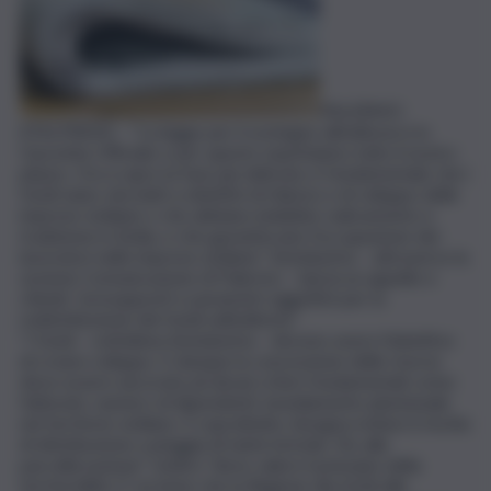
PALERMO
(ITALPRESS) – “La legge per il sostegno all’editoria è in
Gazzetta Ufficiale e per questo esprimiamo tutto il nostro
plauso. Ora si apre la fase più delicata: è fondamentale che i
fondi siano vincolati a obiettivi di rilancio e di sviluppo delle
imprese siciliane o che abbiano indubbio radicamento e
tradizione in Sicilia, e che garantiscano l’occupazione dei
lavoratori nelle imprese siciliane”. Sicindustria – attraverso la
sezione Comunicazione di Palermo – lancia un appello e
chiede “presupposti e parametri oggettivi per la
redistribuzione dei fondi sull’editoria”.
“I fondi – sottolinea Sicindustria – devono avere l’obiettivo
di creare sviluppo. E dunque la concessione delle risorse
deve essere ancorata ad alcuni criteri fondamentali come:
fatturato, numero di dipendenti, insediamento pluriennale
nel territorio siciliano. E soprattutto, bisogna evitare il rischio
di distribuzione a pioggia di tante briciole. No alla
parcellizzazione”. Inoltre “deve valere il principio della
territorialità. E’ un bene che la Regione dia fondi alle