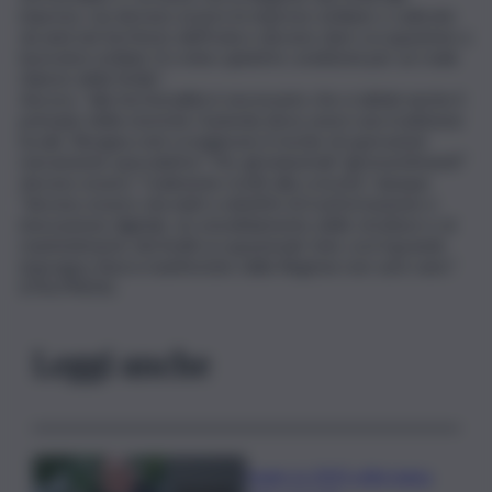
imprese, ma devono essere le imprese siciliane o radicate
da anni nel territorio dell’Isola e devono dare occupazione a
lavoratori siciliani. Si creino quindi le condizioni per un reale
rilancio della Sicilia”.
Ancora, “alla territorialità è necessario che si abbini anche il
principio della storicità, l’azienda deve avere una tradizione
locale. Bisogna cioè scongiurare il rischio di operazioni
meramente speculative”. Per gli industriali “gli investimenti”
devono essere “realmente rivolti alla crescita”, dunque
“devono essere vincolati a obiettivi di trasformazione e
innovazione digitale, al consolidamento delle strutture e al
mantenimento dei livelli occupazionali. Solo così il grande
impregno finora manifestato dalla Regione non sarà vano”.
(ITALPRESS).
Leggi anche
Sogin: in 2025 utile balza