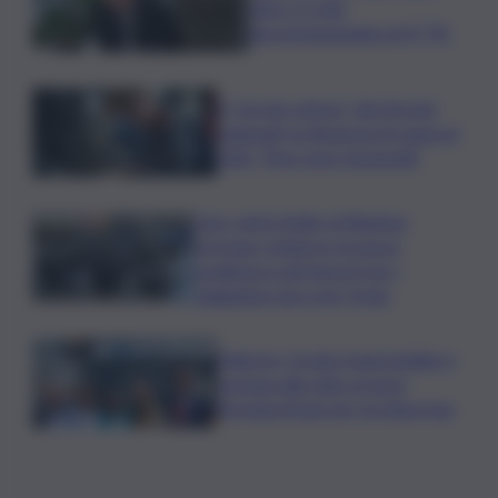
oltre 2,5 mln,
decommissioning al 47,7%
Il “circolo vizioso” dei tirocini
regionali, la denuncia di Lauria al
QdS: “Non sono funzionali”
Caro voli in Sicilia, la Regione
proroga i rimborsi: la nuova
scadenza e gli importi per i
viaggiatori da e per l’Isola
Palermo, il molo trapezoidale si
avvicina alla città: al via la
fermata Amat per tre linee bus