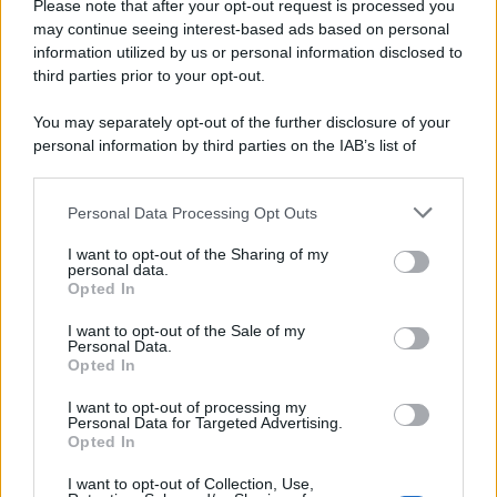
Please note that after your opt-out request is processed you
may continue seeing interest-based ads based on personal
information utilized by us or personal information disclosed to
third parties prior to your opt-out.
You may separately opt-out of the further disclosure of your
personal information by third parties on the IAB’s list of
© 2026 | Ediservice s.r.l. 95126 Catania – Via Principe
downstream participants.
Nicola, 22 – P.IVA: 01153210875 – Cciaa Catania n.
Personal Data Processing Opt Outs
This information may also be disclosed by us to third parties
01153210875 – Quotidiano di Sicilia usufruisce dei
on the IAB’s List of Downstream Participants that may further
contributi di cui al D.lgs n. 70/2017
I want to opt-out of the Sharing of my
disclose it to other third parties.
personal data.
Opted In
I want to opt-out of the Sale of my
Personal Data.
Chi Siamo
Opted In
Fondazione Etica e Valori Marilù Tregua
Fondatore Carlo Alberto Tregua
Lavora con noi
I want to opt-out of processing my
Personal Data for Targeted Advertising.
Gerenza
Opted In
I want to opt-out of Collection, Use,