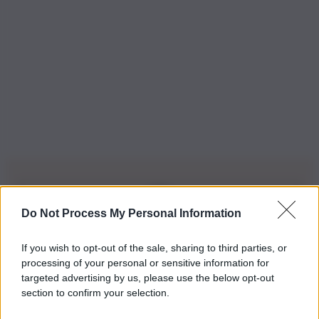
Do Not Process My Personal Information
Iscriviti alla nostra Newsletter
If you wish to opt-out of the sale, sharing to third parties, or
Iscriviti alla nostra newsletter per non perdere le ultime
processing of your personal or sensitive information for
novità
targeted advertising by us, please use the below opt-out
section to confirm your selection.
Iscriviti Ora