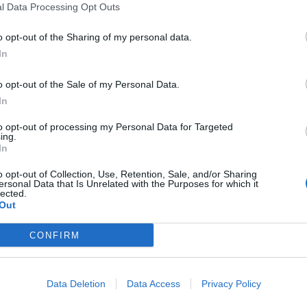
rrestato un
incensurato 19enne del luogo
, gravemente
l Data Processing Opt Outs
stanze stupefacenti. A seguito di perquisizione personale, il
 di hashish
custodite all’interno del marsupio che portava
o opt-out of the Sharing of my personal data.
iare ha permesso di rinvenire
ulteriori 16 dosi
e un panetto
In
in una scatola di scarpe posta all’interno dell’armadio
200 grammi di stupefacente che è stato sequestrato per i
o opt-out of the Sale of my Personal Data.
In
to opt-out of processing my Personal Data for Targeted
ing.
In
to ai domiciliari nella sua abitazione, come disposto
o opt-out of Collection, Use, Retention, Sale, and/or Sharing
ersonal Data that Is Unrelated with the Purposes for which it
t, news e aggiornamenti CLICCA QUI
lected.
Out
CONFIRM
Data Deletion
Data Access
Privacy Policy