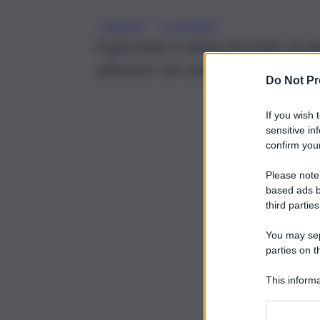
, 
DROGA
FLORIDIA
Il giovane è stato trovato in p
ulteriori 16 celate nell’armadi
Do Not Pr
If you wish 
sensitive in
confirm your
Please note
based ads b
third parties
You may sepa
parties on t
This informa
Participants