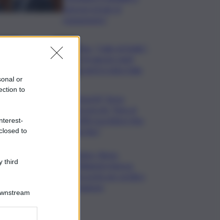
imprese grazie al
risanamento”
Vino, “Calici di Stelle”:
il 10 agosto tanti
eventi in tutta Italia
sonal or
ection to
MotoGP, Torna
Bezzecchi: “Non al
100% ma lotterò fino
nterest-
alla fine”
closed to
Calcio, Roma,
 third
Pellegrini rinnova.
Accordo per un’altra
stagione
Downstream