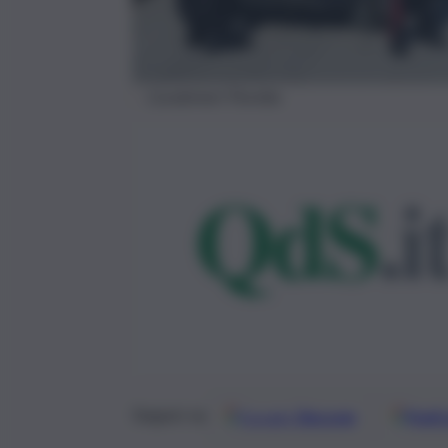
Carabinieri Floridia
Google
Discover
Fonti 
Seguici su