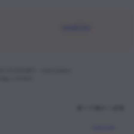
Iscriviti Ora
.IVA: 01153210875 – Cciaa Catania n.
 D.lgs n. 70/2017
Scarica l’app