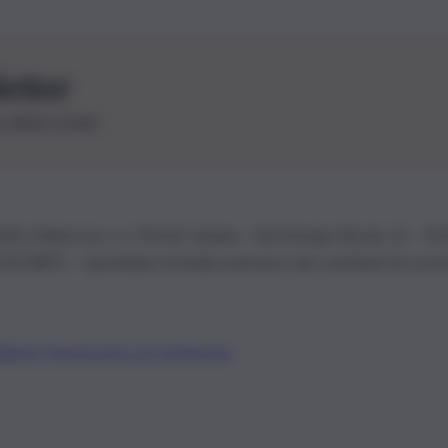
letter
le ultime novità
26 | Ediservice s.r.l. 95126 Catania – Via Principe Nicola, 22 – P
3210875 – Quotidiano di Sicilia usufruisce dei contributi di cui al
Alberto Tregua
Lavora con noi
Gerenza