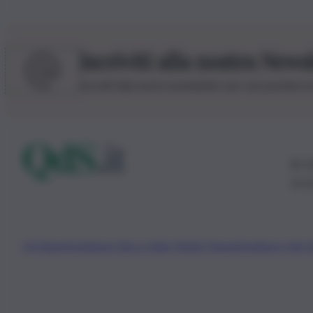
Iscriviti alla nostra News
Iscriviti alla nostra newsletter per non perdere 
© 20
0115
Chi Siamo
Fondazione Etica e Valori Marilù Tregua
Fondatore Carlo 