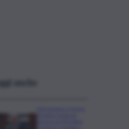
ggi anche
Ddl Coesione e Crescita,
semaforo verde per
manovra da 200 milioni:
“Sostegno a famiglie e