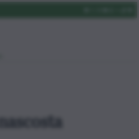
eo
 nascosta