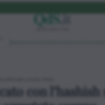
giovedì 6 agosto 2026
Ambiente
Lavoro
Economia
Politica
Cultura
Dai Mercati
Podcast
Vid
sta nell’armadio: arrestato 19enne
cato con l’hashish