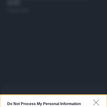
occhi
5 Agosto 2026
Do Not Process My Personal Information