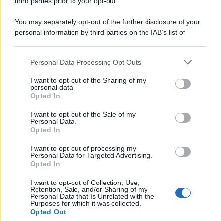
third parties prior to your opt-out.
You may separately opt-out of the further disclosure of your
personal information by third parties on the IAB’s list of
© 2026 | Ediservice s.r.l. 95126 Catania – Via Principe
downstream participants.
Nicola, 22 – P.IVA: 01153210875 – Cciaa Catania n.
Personal Data Processing Opt Outs
This information may also be disclosed by us to third parties
01153210875 – Quotidiano di Sicilia usufruisce dei
on the IAB’s List of Downstream Participants that may further
contributi di cui al D.lgs n. 70/2017
I want to opt-out of the Sharing of my
disclose it to other third parties.
personal data.
Opted In
I want to opt-out of the Sale of my
Personal Data.
Chi Siamo
Opted In
Fondazione Etica e Valori Marilù Tregua
Fondatore Carlo Alberto Tregua
Lavora con noi
I want to opt-out of processing my
Personal Data for Targeted Advertising.
Gerenza
Opted In
I want to opt-out of Collection, Use,
Retention, Sale, and/or Sharing of my
Personal Data that Is Unrelated with the
Purposes for which it was collected.
Opted Out
Scarica l’app