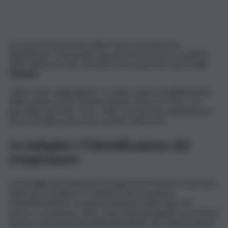
La sezione Ambientale della Polizia municipale ha
identificato e sanzionato una persona che ieri ha smaltito
rifiuti all’interno dei contenitori per indumenti usati di
via
Paternò
.
L’intervento degli agenti è scattato dopo la pubblicazione
della notizia sul sito di informazione
Siracusa Post
, i cui
giornalisti avevano, a loro volta, ricevuto una segnalazione
da un cittadino che aveva scattato delle foto.
Le indagini e l’identificazione del
trasgressore
Le immagini riprendevano il trasgressore mentre scaricava i
rifiuti da un furgone e li metteva nei contenitori.
L’identificazione è avvenuta partendo dalla targa del
mezzo. La sanzione, oltre a una multa da pagare, prevedeva
anche la rimozione dei rifiuti depositati, che è già avvenuta.