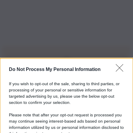
Do Not Process My Personal Information
Iscriviti alla nostra Newsletter
If you wish to opt-out of the sale, sharing to third parties, or
Iscriviti alla nostra newsletter per non perdere le ultime
processing of your personal or sensitive information for
novità
targeted advertising by us, please use the below opt-out
section to confirm your selection.
Iscriviti Ora
Please note that after your opt-out request is processed you
may continue seeing interest-based ads based on personal
information utilized by us or personal information disclosed to