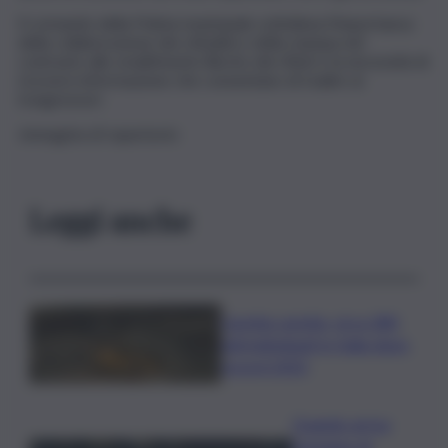
Il comando della Polizia municipale sottolinea l’importanza
della collaborazione dei cittadini e della stampa nel
contrasto allo smaltimento illecito dei rifiuti e la necessità di
ricevere informazione che consentano di risalire ai
trasgressori.
immagine di repertorio
Leggi anche
Caretta caretta, circa 280
nidi individuati in Italia dopo
record 2025
Quando arriva
l’assegno di