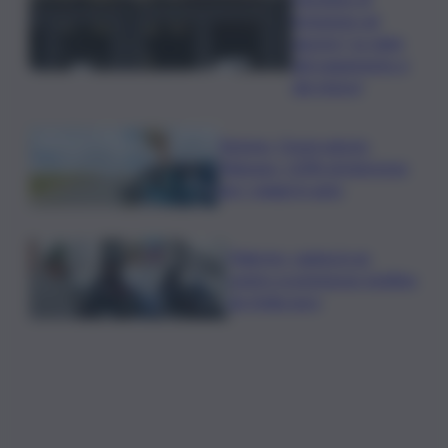
inclusione ad
agosto? Le date
del pagamento e
dei rinnovi
Turismo, Osservatorio
Telepass: +20% di interesse
per i viaggi in auto
Palermo, rapina in un
centro scommesse: bottino
da 5mila euro