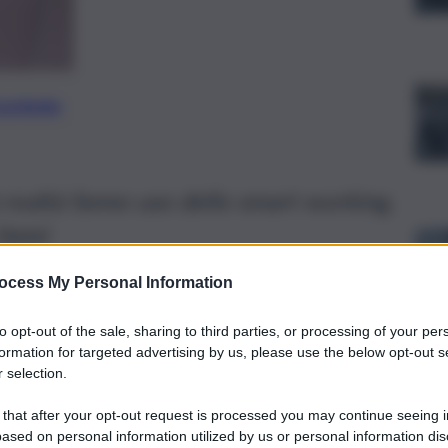
preferite
realtà fanno uso dello smart working,
bassi
ocess My Personal Information
to opt-out of the sale, sharing to third parties, or processing of your per
formation for targeted advertising by us, please use the below opt-out s
 selection.
 that after your opt-out request is processed you may continue seeing i
ased on personal information utilized by us or personal information dis