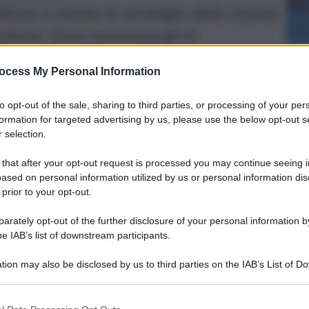
tono a rischio le strategie della Giunta
rbone. Sono numerosi gli in
dare uno slancio all’economia
ocess My Personal Information
to opt-out of the sale, sharing to third parties, or processing of your per
formation for targeted advertising by us, please use the below opt-out s
 selection.
 that after your opt-out request is processed you may continue seeing i
ased on personal information utilized by us or personal information dis
 prior to your opt-out.
rately opt-out of the further disclosure of your personal information by
he IAB’s list of downstream participants.
tion may also be disclosed by us to third parties on the IAB’s List of 
 that may further disclose it to other third parties.
il sindaco Elisa Carbone
, che ha in programma una serie di