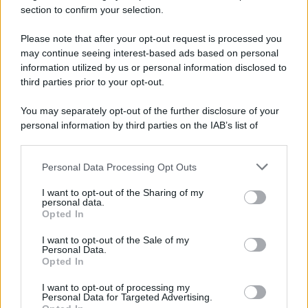
section to confirm your selection.
Iscriviti Ora
Please note that after your opt-out request is processed you
may continue seeing interest-based ads based on personal
information utilized by us or personal information disclosed to
third parties prior to your opt-out.
You may separately opt-out of the further disclosure of your
personal information by third parties on the IAB’s list of
© 2026 | Ediservice s.r.l. 95126 Catania – Via Principe
downstream participants.
Nicola, 22 – P.IVA: 01153210875 – Cciaa Catania n.
Personal Data Processing Opt Outs
This information may also be disclosed by us to third parties
01153210875 – Quotidiano di Sicilia usufruisce dei
on the IAB’s List of Downstream Participants that may further
contributi di cui al D.lgs n. 70/2017
I want to opt-out of the Sharing of my
disclose it to other third parties.
personal data.
Opted In
I want to opt-out of the Sale of my
Personal Data.
Chi Siamo
Opted In
Fondazione Etica e Valori Marilù Tregua
Fondatore Carlo Alberto Tregua
Lavora con noi
I want to opt-out of processing my
Personal Data for Targeted Advertising.
Gerenza