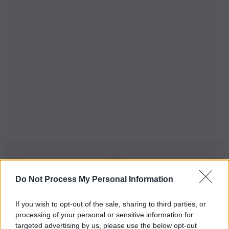
Do Not Process My Personal Information
Iscriviti alla nostra Newsletter
If you wish to opt-out of the sale, sharing to third parties, or
Iscriviti alla nostra newsletter per non perdere le ultime
processing of your personal or sensitive information for
novità
targeted advertising by us, please use the below opt-out