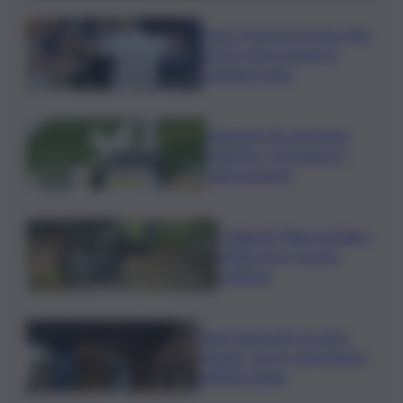
Papa: Presenza di Dio nelle
nostre vite in grado di
cambiare tutto
Nagasaki, 81 anni dopo
l’atomica: “Il nucleare è
male assoluto”
Coldiretti: Filiera bufalina
solida ed in crescita
continua
Nals Margreid racconta
l’estate con tre vini simbolo
dell’Alto Adige