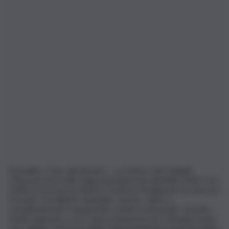
Bruxelles, 3 dic. (askanews) – La rettrice del Collegio
d’Europa ed ex Alta rappresentante per gli Affari esteri e la
politica di sicurezza dell’Ue, Federica Mogherini, ha risposto
in modo “eccellente, puntuale, sereno, chiaro e
completamente trasparente a tutte le domande” durante
l’interrogatorio a cui è stata sottoposta, ieri a Bruges (sede
del Collegio d’Europa) dalla Polizia giudiziaria federale belga