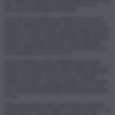
delle Fiandre occidentali, su mandato dell’Ufficio del
procuratore europeo (Eppo) di Bruxelles.
Lo ha detto questa mattina ad askanews l’avvocatessa
italiana Mariapaola Cherchi, dello studio Cherchi & De Vos
Law Firm, che assicura la difesa legale di Mogherini insieme
all’avvocato Massimo Merola, specialista in diritto europeo.
Cherchi, che fa parte del Foro di Bruxelles da più di 30 anni,
ha difeso recentemente anche l’ex direttore generale
dell’Olaf, l’Ufficio antifrode dell’Ue, Giovanni Kessler, in una
vicenda giudiziaria conclusa un anno fa.
Le accuse dell’Eppo, rivolte a Mogherini e ad altre due
persone (tra cui l’ambasciatore italiano Stefano Sannino, ex
direttore del Servizio di azione esterna dell’Ue), riguardano
presunti casi di frode e corruzione in gare di appalti,
conflitto di interessi e violazione del segreto professionale.
Dopo essere stati ascoltati dagli inquirenti, i tre accusati
sono stati tutti rilasciati, in quanto non considerati a rischio
di fuga.
Dopo una perquisizione della casa di Federica Mogherini
cominciata alle cinque del mattino, “il suo interrogatorio – ha
riferito Cherchi – è durato dalle ore 14 di ieri fino alla