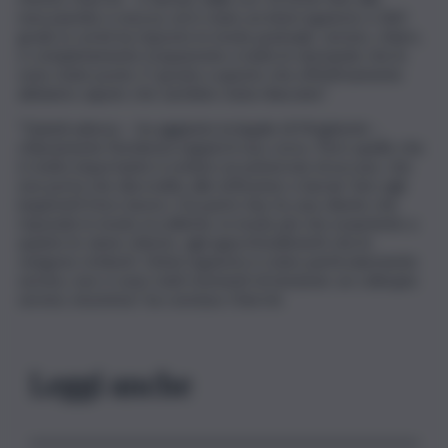
mezzanotte e mezza, ed è stato un interrogatorio a 360
gradi, in cui lei ha risposto in modo puntuale, sereno, chiaro,
e completamente trasparente a tutte le domande che le
sono state poste. E’ grazie a questo che effettivamente
abbiamo saputo che sarebbe stata rilasciata”.
“Quindi adesso – ha aggiunto la legale di Mogherini -,
chiaramente l’inchiesta seguirà il suo corso. Però quello che
è molto importante è evitare un polverone di accuse, che
non porta che discredito alle istituzioni, e lasciar fare agli
inquirenti il loro lavoro. Da parte mia, ho una cliente che
risponde in modo eccellente, in modo più che esauriente a
quanto le viene chiesto, agli approfondimenti che le
vengono richiesti. L’interrogatorio è stato particolarmente
sereno, non ci sono stati momenti di tensione: un colloquio
sereno, insomma”, ha concluso Cherchi.
Leggi anche