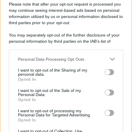
Please note that after your opt-out request is processed you
may continue seeing interest-based ads based on personal
information utilized by us or personal information disclosed to
third parties prior to your opt-out.
You may separately opt-out of the further disclosure of your
personal information by third parties on the IAB’s list of
© 2026 | Ediservice s.r.l. 95126 Catania – Via Principe
downstream participants.
Nicola, 22 – P.IVA: 01153210875 – Cciaa Catania n.
Personal Data Processing Opt Outs
This information may also be disclosed by us to third parties
01153210875 – Quotidiano di Sicilia usufruisce dei
on the IAB’s List of Downstream Participants that may further
contributi di cui al D.lgs n. 70/2017
I want to opt-out of the Sharing of my
disclose it to other third parties.
personal data.
Opted In
I want to opt-out of the Sale of my
Personal Data.
Chi Siamo
Opted In
Fondazione Etica e Valori Marilù Tregua
Fondatore Carlo Alberto Tregua
Lavora con noi
I want to opt-out of processing my
Personal Data for Targeted Advertising.
Gerenza
Opted In
I want to opt-out of Collection, Use,