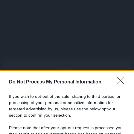
Do Not Process My Personal Information
Iscriviti alla nostra Newsletter
If you wish to opt-out of the sale, sharing to third parties, or
Iscriviti alla nostra newsletter per non perdere le ultime
processing of your personal or sensitive information for
novità
targeted advertising by us, please use the below opt-out
section to confirm your selection.
Iscriviti Ora
Please note that after your opt-out request is processed you