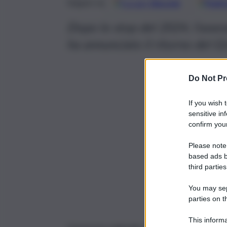
Google
Discover
Fonti 
Seguici su
Dopo lo stop del 2024, l’asses
ha annunciato il ritorno del Gir
Do Not Pr
If you wish 
sensitive in
confirm your
Please note
based ads b
third parties
You may sepa
parties on t
This informa