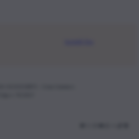
Iscriviti Ora
.IVA: 01153210875 – Cciaa Catania n.
 D.lgs n. 70/2017