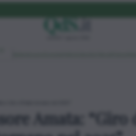
venerdì 7 agosto 2026
Ambiente
Lavoro
Economia
Politica
Cultura
Dai Mercati
Podcast
Vid
lia e Giro d’Italia tornano nel 2025”
ssore Amata: “Giro d