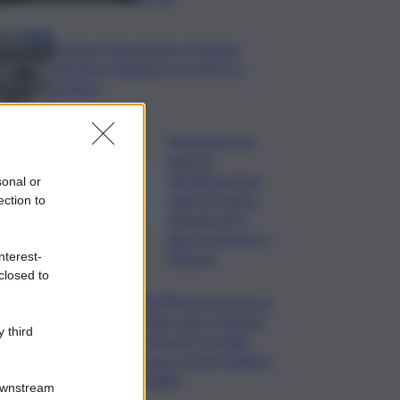
Camera,Opposizioni a Fontana:
sanzioni a Bignami per offese a
Scalfaro
Impegnato nei
lavori di
ristrutturazione,
sonal or
cade nel vuoto:
ection to
operaio di 52
anni ricoverato a
Palermo
nterest-
closed to
ASSIPOD porta per la
prima volta “Podcast
 third
in Circolo” in Sicilia:
focus su Pino Puglisi e
legalità
Downstream