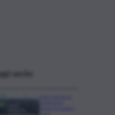
ggi anche
Trittico Vitivinicolo:
vendemmia in
anticipo tra qualità e
siccità