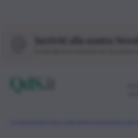
Iscriviti alla nostra News
Iscriviti alla nostra newsletter per non perdere 
© 20
0115
Chi Siamo
Fondazione Etica e Valori Marilù Tregua
Fondatore Carlo 