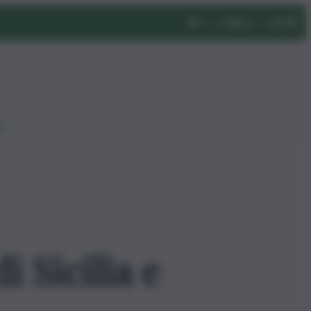
eo
i Sicilia e