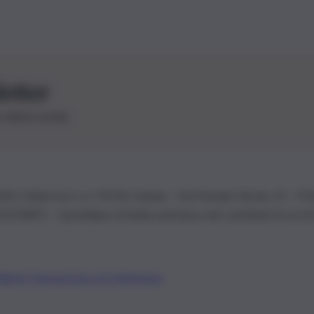
letter
le ultime novità
26 | Ediservice s.r.l. 95126 Catania – Via Principe Nicola, 22 – P
3210875 – Quotidiano di Sicilia usufruisce dei contributi di cui al
Alberto Tregua
Lavora con noi
Gerenza