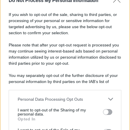
Do Not Process My Personal Information
Iscriviti alla nostra Newsletter
If you wish to opt-out of the sale, sharing to third parties, or
Iscriviti alla nostra newsletter per non perdere le ultime
processing of your personal or sensitive information for
novità
targeted advertising by us, please use the below opt-out
section to confirm your selection.
Iscriviti Ora
Please note that after your opt-out request is processed you
may continue seeing interest-based ads based on personal
information utilized by us or personal information disclosed to
third parties prior to your opt-out.
You may separately opt-out of the further disclosure of your
personal information by third parties on the IAB’s list of
© 2026 | Ediservice s.r.l. 95126 Catania – Via Principe
downstream participants.
Nicola, 22 – P.IVA: 01153210875 – Cciaa Catania n.
Personal Data Processing Opt Outs
This information may also be disclosed by us to third parties
01153210875 – Quotidiano di Sicilia usufruisce dei
on the IAB’s List of Downstream Participants that may further
contributi di cui al D.lgs n. 70/2017
I want to opt-out of the Sharing of my
disclose it to other third parties.
personal data.
Opted In