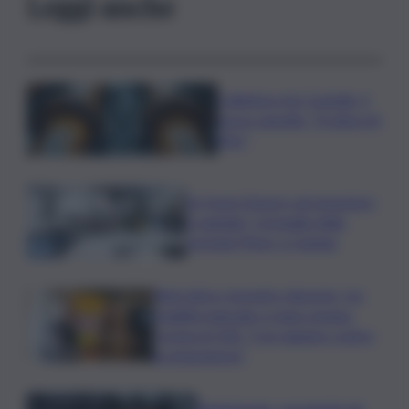
Leggi anche
Collettore Aci Castello, il
nuovo appello: “Si sblocchi
l’iter”
Se fosse il lavoro ad assumere
il capitale? Un’analisi della
vicenda Pfizer a Catania
Rete idrica, incendi e dissesto, tra
fragilità naturale e mano umana.
Cocina al QdS: “Così agiamo contro
le emergenze”
Bitdefender: popolarità de