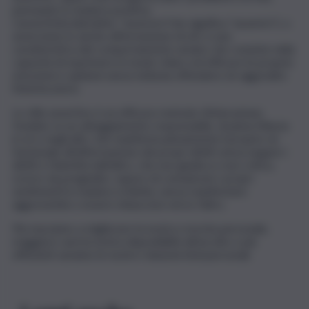
pensando in maniera positiva.
L’assertività (dal latino “asserere”che significa “asserire”), o
asserzione (o anche affermazione di sé), è una
caratteristica del comportamento umano che consiste nella
capacità di esprimere in modo chiaro ed efficace le proprie
emozioni e opinioni senza tuttavia offendere né aggredire
l’interlocutore.
Lo stile assertivo è un efficace metodo d’interazione,
fondato su un atteggiamento responsabile, di piena fiducia
in sé e negli altri, che manifesta pienamente il proprio sé,
funzionale all’affermazione dei propri diritti senza negare i
diritti e l’identità dell’altro, che non giudica e non critica,
scevro da pregiudizi, capace di comunicare i propri
sentimenti in maniera schietta, senza manifestare
aggressività o essere minacciosi verso l’altro.
Più riusciamo a migliorare la nostra crescita personale,
maggiore sarà la nostra disponibilità all’ascolto e più
efficienti saranno le nostre relazioni interpersonali.