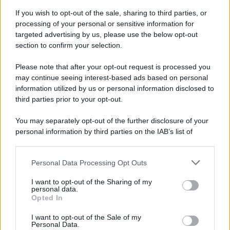
Iscriviti alla nostra Newsletter
If you wish to opt-out of the sale, sharing to third parties, or
Iscriviti alla nostra newsletter per non perdere le ultime
processing of your personal or sensitive information for
novità
targeted advertising by us, please use the below opt-out
section to confirm your selection.
Iscriviti Ora
Please note that after your opt-out request is processed you
may continue seeing interest-based ads based on personal
information utilized by us or personal information disclosed to
third parties prior to your opt-out.
You may separately opt-out of the further disclosure of your
personal information by third parties on the IAB’s list of
© 2026 | Ediservice s.r.l. 95126 Catania – Via Principe
downstream participants.
Nicola, 22 – P.IVA: 01153210875 – Cciaa Catania n.
Personal Data Processing Opt Outs
This information may also be disclosed by us to third parties
01153210875 – Quotidiano di Sicilia usufruisce dei
on the IAB’s List of Downstream Participants that may further
contributi di cui al D.lgs n. 70/2017
I want to opt-out of the Sharing of my
disclose it to other third parties.
personal data.
Opted In
I want to opt-out of the Sale of my
Personal Data.
Chi Siamo