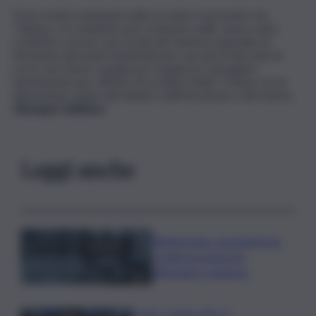
Tra le novità contenute nella circolare si prevede che
“l’alunno o lo studente può sostenere nello stesso anno
scolastico, presso una scuola del sistema nazionale di
istruzione, gli esami di idoneità per non più di due anni di
corso successivi a quello per il quale ha conseguito
l’ammissione per effetto di scrutinio finale”, in linea con le
disposizioni volute dal ministro dell’Istruzione e del merito,
Giuseppe Valditara
.
Leggi anche
Bitdefender: popolarità de
L’Odissea usata per
diffondere malware
Covid, ‘Conte-day’ in