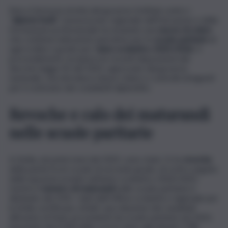
Non si ferma la stretta del governo Schifani contro i
“
diplomi facili
”. L’assessorato regionale dell’Istruzione e della
formazione professionale ha emanato una
nuova circolare
che contiene indicazioni operative per le
scuole paritarie
di
ogni ordine e grado per l’
anno scolastico 2025/2026
. Il
provvedimento recepisce le recenti disposizioni del
decreto legge 45 del 2025, approvato dal governo
nazionale, che introduce misure chiare e controlli stringenti
per il contrasto dei cosiddetti diplomifici.
Revoche e calo dei maturandi
nelle scuole paritarie
In Sicilia, nei primi mesi del 2025, sono state 11 le
revoche
della parità fra le scuole di secondo grado, di cui 8 a seguito
delle ispezioni avviate nell’anno scolastico 2024/2025;
mentre il
numero di maturandi
nelle scuole paritarie è
diminuito del 35%. I dati dell’Ufficio scolastico regionale per
la Sicilia certificano, infatti, una riduzione dei candidati
all’esame di Stato provenienti da scuole paritarie nel 2025,
passando dai 4.340 dello scorso anno agli attuali 2.798.