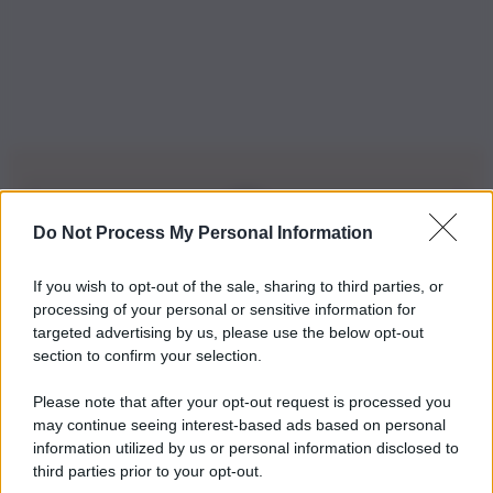
Do Not Process My Personal Information
Iscriviti alla nostra Newsletter
If you wish to opt-out of the sale, sharing to third parties, or
Iscriviti alla nostra newsletter per non perdere le ultime
processing of your personal or sensitive information for
novità
targeted advertising by us, please use the below opt-out
section to confirm your selection.
Iscriviti Ora
Please note that after your opt-out request is processed you
may continue seeing interest-based ads based on personal
information utilized by us or personal information disclosed to
third parties prior to your opt-out.