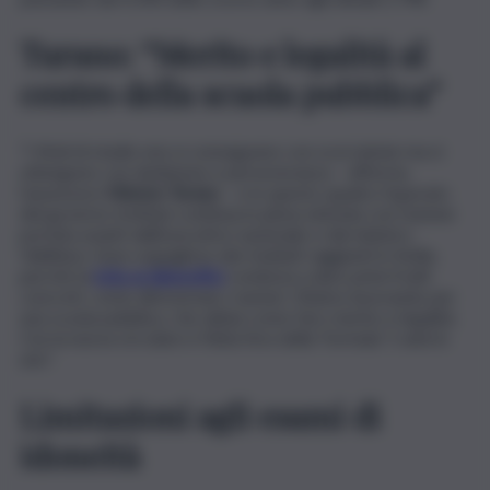
Turano: “Merito e legalità al
centro della scuola pubblica”
“I titoli di studio non si conseguono con scorciatoie ma si
ottengono con dedizione e perseveranza – afferma
l’assessore
Mimmo Turano
– e in questo quadro l’operato
del governo Schifani continua in piena sintonia con l’azione
portata avanti dall’esecutivo nazionale e dal ministro
Valditara. Sono orgoglioso dei risultati raggiunti in Sicilia,
perché la
lotta ai diplomifici
comincia a dare primi frutti
concreti, come dimostrano i numeri. Stiamo lavorando per
una scuola pubblica, che abbia come faro merito e legalità.
Con la nuova circolare è finita l’era della ‘formula’ 5 anni in
uno”.
Limitazioni agli esami di
idoneità