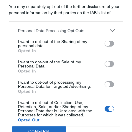
You may separately opt-out of the further disclosure of your
personal information by third parties on the IAB’s list of
© 2026 | Ediservice s.r.l. 95126 Catania – Via Principe
downstream participants.
Nicola, 22 – P.IVA: 01153210875 – Cciaa Catania n.
Personal Data Processing Opt Outs
This information may also be disclosed by us to third parties
01153210875 – Quotidiano di Sicilia usufruisce dei
on the IAB’s List of Downstream Participants that may further
contributi di cui al D.lgs n. 70/2017
I want to opt-out of the Sharing of my
disclose it to other third parties.
personal data.
Opted In
I want to opt-out of the Sale of my
Personal Data.
Chi Siamo
Opted In
Fondazione Etica e Valori Marilù Tregua
Fondatore Carlo Alberto Tregua
Lavora con noi
I want to opt-out of processing my
Personal Data for Targeted Advertising.
Gerenza
Opted In
I want to opt-out of Collection, Use,
Retention, Sale, and/or Sharing of my
Personal Data that Is Unrelated with the
Purposes for which it was collected.
Opted Out
Scarica l’app
CONFIRM