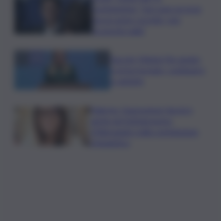
commissione: “non sono un eroe
ma un uomo corretto, non
troverete nulla”
Guccini, Meloni: l’ho amato
e mi ha formato, continuerò
a cantarlo
Palermo, l’operazione Varchi è
anche nel Sottogoverno:
D’Alessandro nella commissione
Urbanistica