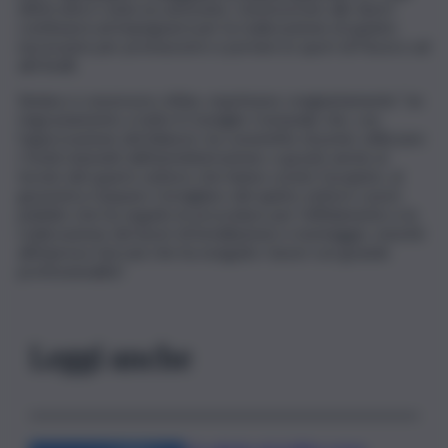
ultimi anni è stata accantonata. L’assessorato allo Sport
continuerà ad impegnarsi per la realizzazione di quanto
necessario per promuovere e portare lo sport di Paceco ad
alti livelli.
Sindaco e assessore, infine, esprimono congiuntamente “un
ringraziamento a tutto il Consiglio Comunale che, con
l’approvazione del bilancio, ha consentito di poter utilizzare
i fondi stanziati dall’amministrazione, e grazie anche ai
tecnici del quarto settore che hanno curato l’acquisto, al
geometra Gaspare Cernigliaro del quinto settore Lavori
pubblici che ha seguito le procedure per l’affidamento e la
realizzazione dei lavori di installazione e montaggio, nonché
all’impresa Gervasi che ha eseguito i lavori con grande
professionalità”.
Leggi anche