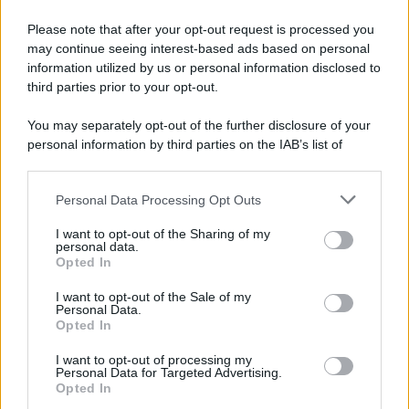
Please note that after your opt-out request is processed you
may continue seeing interest-based ads based on personal
information utilized by us or personal information disclosed to
third parties prior to your opt-out.
You may separately opt-out of the further disclosure of your
personal information by third parties on the IAB’s list of
© 2026 | Ediservice s.r.l. 95126 Catania – Via Principe
downstream participants.
Nicola, 22 – P.IVA: 01153210875 – Cciaa Catania n.
Personal Data Processing Opt Outs
This information may also be disclosed by us to third parties
01153210875 – Quotidiano di Sicilia usufruisce dei
on the IAB’s List of Downstream Participants that may further
contributi di cui al D.lgs n. 70/2017
I want to opt-out of the Sharing of my
disclose it to other third parties.
personal data.
Opted In
I want to opt-out of the Sale of my
Personal Data.
Chi Siamo
Opted In
Fondazione Etica e Valori Marilù Tregua
Fondatore Carlo Alberto Tregua
Lavora con noi
I want to opt-out of processing my
Personal Data for Targeted Advertising.
Gerenza
Opted In