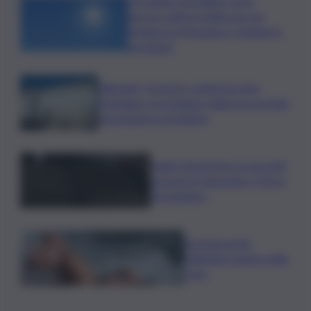
Un sabato da bollino rosso,
ancora caldo in Sicilia ma con
pioggia tra Messina e Catania: le
previsioni
Migranti, Governo conferma stop
Schengen con Spagna: Italia non accetta
imposizioni su frontiere
Sogin: bene Arera su acconti
sospesi su Deposito e Parco
Tecnologico
Europei nuoto,
Paltrinieri quarto nella
3 km