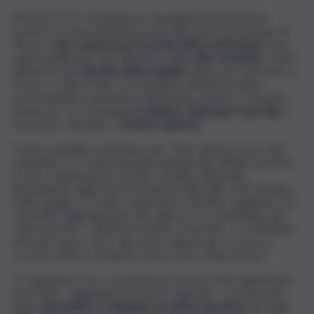
PACECO (TP)- Prosegue la campagna di promozione
sportiva avviata dall’assessorato allo Sport del Comune di
Paceco:
due canestri per la pratica libera del basket
sono
stati installati ieri, uno all’interno della
villa comunale
e l’altro
all’interno del
Giardino della Legalità
, dopo aver riportato a
Paceco il salto in alto con l’acquisto dell’attrezzatura
professionale in dotazione all’impianto sportivo “Giovanni
Mancuso”. Lo comunicano
il sindaco, Giuseppe Scarcella
, e
l’assessore allo Sport,
Michele Ingardia
.
Il primo cittadino sottolinea che “i due canestri sono stati
acquistati con fondi comunali dedicati alle attività sportive
e sono a disposizione di tutti i cittadini, utilizzabili
liberamente negli orari di fruizione della villa e del Giardino
della Legalità. È un altro importante obiettivo raggiunto che
consente l’aggregazione dei ragazzi e la condivisione dei
valori sportivi – continua il sindaco Scarcella – e confidiamo
nel forte senso civico dei nostri ragazzi per la cura e il
corretto utilizzo di quanto messo a loro disposizione”.
“Ci auguriamo che, con questi piccoli ma molto significativi
interventi – aggiunge l’assessore Ingardia – si possa pian
piano
riprendere e sviluppare la cultura sportiva
che negli