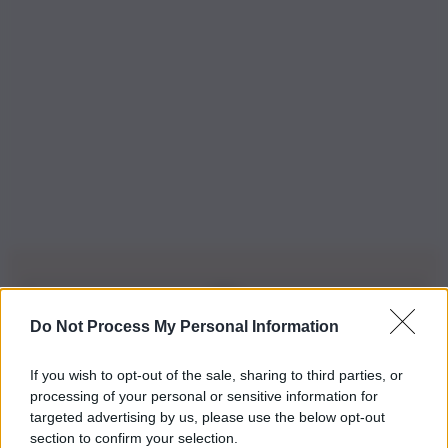
Do Not Process My Personal Information
Iscriviti alla nostra Newsletter
If you wish to opt-out of the sale, sharing to third parties, or
Iscriviti alla nostra newsletter per non perdere le ultime
processing of your personal or sensitive information for
novità
targeted advertising by us, please use the below opt-out
section to confirm your selection.
Iscriviti Ora