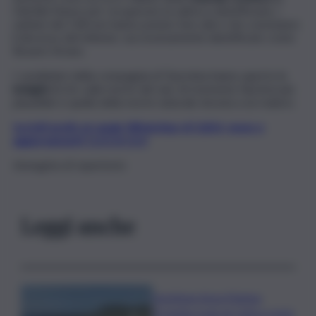
Giardini Naxos per recuperare la salma e identificarla. I
sanitari del 118 non hanno potuto fare altro che constatare
il decesso del 64enne, successivamente identificato come
Rosario Strano.
I carabinieri della compagnia di Taormina hanno aperto le
indagini
di rito sulla morte del sub. Al momento l’ipotesi più
plausibile è quella della morte naturale dovuta a un malore.
Iscriviti gratis al canale WhatsApp di QdS.it, news e
aggiornamenti CLICCA QUI
Immagine di repertorio
Leggi anche
Gestione Area Marina
Protetta Isola di Ustica resta