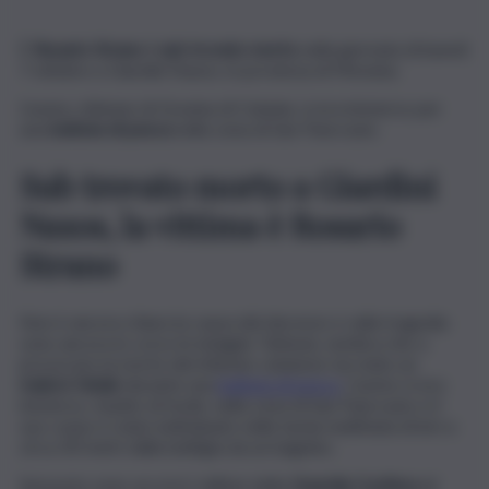
È
Rosario Strano
il
sub trovato morto
nella giornata di lunedì
7 ottobre a Giardini Naxos, in provincia di Messina.
L’uomo, 64enne di Gravina di Catania, si era immerso per
una
battuta di pesca
nella zona di San Pancrazio.
Sub trovato morto a Giardini
Naxos, la vittima è Rosario
Strano
Non è ancora chiara la causa del decesso e sulla tragedia
sono ancora in corso le indagini. Tuttavia, sembra che a
provocare la morte del 64enne catanese sia stato un
malore fatale
durante una
battuta di pesca
. L’uomo si era
immerso, munito di fucile, nella zona di San Pancrazio e il
suo corpo è stato individuato nella tarda mattinata di ieri a
circa 30 metri dalla battigia da un bagnino.
Sul posto sono accorsi i militari della
Guardia Costiera
di