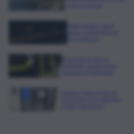
in capo al Comune
”Bolle di Malto”: dal 30
agosto a Biella 9 giorni di
birra artigianale
Fuga di gas in casa con
esplosione, giovane donna
ustionata nel Palermitano
Bagheria, danni al Punto di
emergenza, forze dell’ordine
evitano aggressione