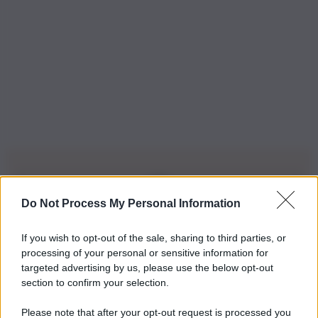
Do Not Process My Personal Information
Iscriviti alla nostra Newsletter
If you wish to opt-out of the sale, sharing to third parties, or
Iscriviti alla nostra newsletter per non perdere le ultime
processing of your personal or sensitive information for
novità
targeted advertising by us, please use the below opt-out
section to confirm your selection.
Iscriviti Ora
Please note that after your opt-out request is processed you