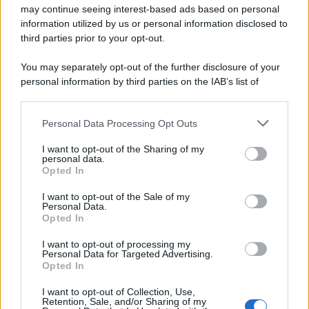
may continue seeing interest-based ads based on personal
information utilized by us or personal information disclosed to
third parties prior to your opt-out.
You may separately opt-out of the further disclosure of your
personal information by third parties on the IAB’s list of
© 2026 | Ediservice s.r.l. 95126 Catania – Via Principe
downstream participants.
Nicola, 22 – P.IVA: 01153210875 – Cciaa Catania n.
Personal Data Processing Opt Outs
This information may also be disclosed by us to third parties
01153210875 – Quotidiano di Sicilia usufruisce dei
on the IAB’s List of Downstream Participants that may further
contributi di cui al D.lgs n. 70/2017
I want to opt-out of the Sharing of my
disclose it to other third parties.
personal data.
Opted In
I want to opt-out of the Sale of my
Personal Data.
Chi Siamo
Opted In
Fondazione Etica e Valori Marilù Tregua
Fondatore Carlo Alberto Tregua
Lavora con noi
I want to opt-out of processing my
Personal Data for Targeted Advertising.
Gerenza
Opted In
I want to opt-out of Collection, Use,
Retention, Sale, and/or Sharing of my