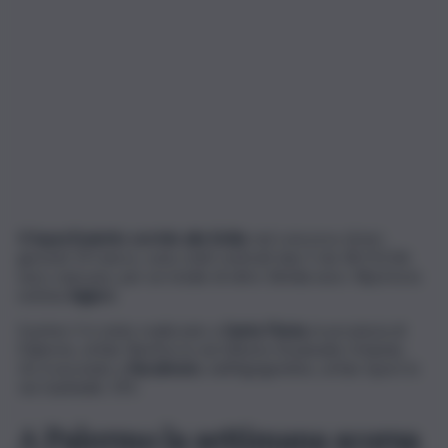
Il SuperEnalotto sorride alla Sicilia
: nel concorso di ieri,
giovedì 19 marzo, sono stati centrati due 5 da 18.152,06
euro ciascuno, per un totale di oltre 36mila euro. Riporta la
notizia
Agipro
.
Il primo 5 è stato realizzato a
Santa Flavia,
in provincia di
Palermo, al Bar Restivo in via Vittorio Emanuele Orlando,
32; il secondo a
Racalmuto
, nell’Agrigentino, al Bar Sport in
via Garibaldi, 193.
A Palermo la settimana scorsa