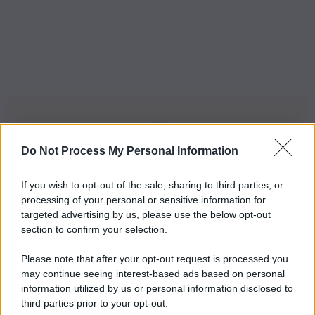
Do Not Process My Personal Information
Iscriviti alla nostra Newsletter
If you wish to opt-out of the sale, sharing to third parties, or
Iscriviti alla nostra newsletter per non perdere le ultime
processing of your personal or sensitive information for
novità
targeted advertising by us, please use the below opt-out
section to confirm your selection.
Iscriviti Ora
Please note that after your opt-out request is processed you
may continue seeing interest-based ads based on personal
information utilized by us or personal information disclosed to
third parties prior to your opt-out.