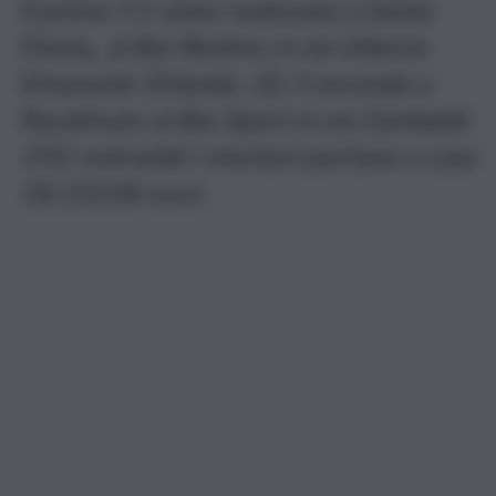
Il primo 5 è stato realizzato a Santa
Flavia,, al Bar Restivo in via Vittorio
Emanuele Orlando, 32; il secondo a
Racalmuto al Bar Sport in via Garibaldi,
193: entrambi i vincitori portano a casa
18.152,06 euro