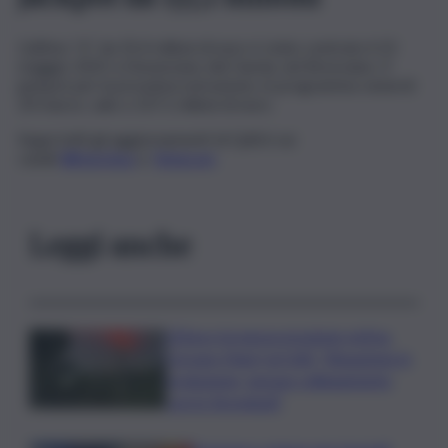
L’ultimo “6” da 35,4 milioni di euro è stato centrato il 22
maggio 2025 a Desenzano del Garda, nel Bresciano. Il
jackpot per la prossima estrazione, in programma venerdì
20 marzo, sale a 137,1 milioni di euro.
Segui tutti gli aggiornamenti di QdS.it sui
canali
WhatsApp
e
Telegram
Leggi anche
L’Etna e la nuova eruzione estiva.
Corsaro (Ingv) al QdS: “Situazione in
evoluzione, nessun collegamento
con lo Stromboli”