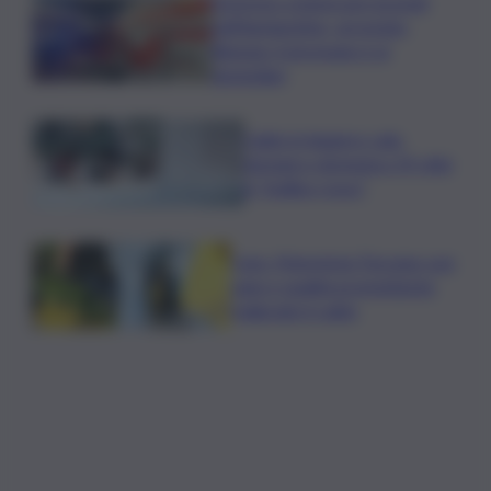
Sorpreso a innescare incendi
nell’Agrigentino, arrestato
86enne: il piromane è ai
domiciliari
Caldo in leggero calo:
domani e domenica 19 città
in “bollino rosso”
Cons. Maremma Toscana: uve
sane e qualità promettente
malgrado il caldo