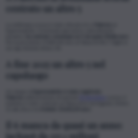
centrato un altro 5
La settimana scorsa è stato sfiorato il 6 a
Palermo
al
Superenalotto. Il fortunato giocatore, naturalmente
anonimo,
ha centrato comunque un 5 da quasi 23mila euro
.
Per la precisione 22.863,06 euro al Tabacchi Riv.7 Giglio in
via Ugo Antonio Amico 36.
A fine 2025 un altro 5 nel
capoluogo
Un cinque al
Superenalotto è stato registrato
Palermo
nell’estrazione di martedì
30 dicembre
scorso. il
risultato è stato centrato al Tabacchi in via Eugenio L’Emiro
52 alla Zisa e ha
fruttato 10.663,24 euro
.
Il 6 manca da quasi un anno:
jackpot da 137,1 milioni