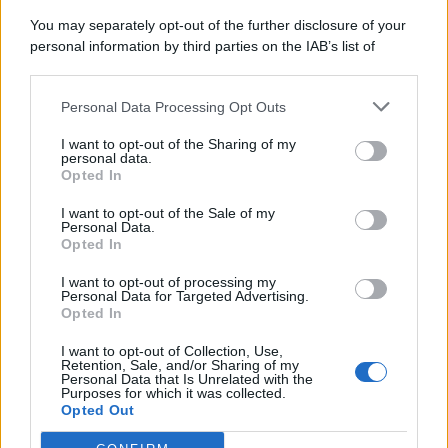
You may separately opt-out of the further disclosure of your
personal information by third parties on the IAB’s list of
© 2026 | Ediservice s.r.l. 95126 Catania – Via Principe
downstream participants.
Nicola, 22 – P.IVA: 01153210875 – Cciaa Catania n.
Personal Data Processing Opt Outs
This information may also be disclosed by us to third parties
01153210875 – Quotidiano di Sicilia usufruisce dei
on the IAB’s List of Downstream Participants that may further
contributi di cui al D.lgs n. 70/2017
I want to opt-out of the Sharing of my
disclose it to other third parties.
personal data.
Opted In
I want to opt-out of the Sale of my
Personal Data.
Chi Siamo
Opted In
Fondazione Etica e Valori Marilù Tregua
Fondatore Carlo Alberto Tregua
Lavora con noi
I want to opt-out of processing my
Personal Data for Targeted Advertising.
Gerenza
Opted In
I want to opt-out of Collection, Use,
Retention, Sale, and/or Sharing of my
Personal Data that Is Unrelated with the
Purposes for which it was collected.
Opted Out
Scarica l’app