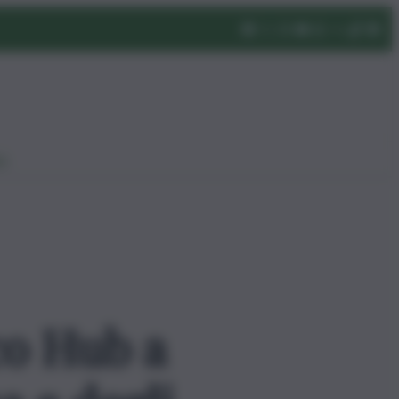
eo
co Hub a