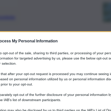
preferite
con uno spazio eventi, meetings e
ocess My Personal Information
to sulla necessità di stare al passo con
to opt-out of the sale, sharing to third parties, or processing of your per
el food and beverage
formation for targeted advertising by us, please use the below opt-out s
 selection.
 that after your opt-out request is processed you may continue seeing i
ased on personal information utilized by us or personal information dis
 prior to your opt-out.
rately opt-out of the further disclosure of your personal information by
he IAB’s list of downstream participants.
tion may also be disclosed by us to third parties on the IAB’s List of 