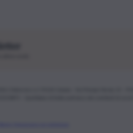
letter
le ultime novità
26 | Ediservice s.r.l. 95126 Catania – Via Principe Nicola, 22 – P
3210875 – Quotidiano di Sicilia usufruisce dei contributi di cui al
Alberto Tregua
Lavora con noi
Gerenza