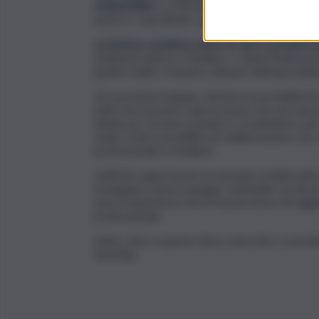
si inneschino
: si concretizzeranno le due facce 
anche e, soprattutto, quel che serve per stare
La factory va intesa come un vero e proprio 
ambiente intimo e familiare. I clienti finali po
godere delle creazioni culinarie dell’imprendit
Tre postazioni doppie, daranno la possibilità d
tutto l’occorrente e gli accessori che servono p
ideale per chi ama cucinare e condividere, per 
vuole creare possibilità di collaborazione con 
professionale e familiare.
L’attività rappresenta un esempio emblematico
Insanguine, prima manager aziendale, ha deciso 
nuova esperienza che le ha permesso di raggi
professionale.
Infine, oltre a quanto finora descritto, è possi
domicilio.