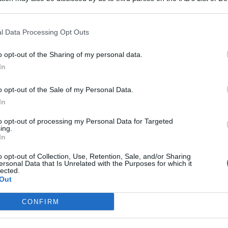
 that may further disclose it to other third parties.
l Data Processing Opt Outs
o opt-out of the Sharing of my personal data.
In
o opt-out of the Sale of my Personal Data.
tania sulla
cultura della cucina e degli eventi ad essi
iretta dalla titolare
Paola Insanguine
, finanziata tramite la
In
una realtà unica in tutta Italia. Il progetto su cui si fonda,
ro-business.
to opt-out of processing my Personal Data for Targeted
ing.
In
venti, meetings e social brunch
, che pone l’accento sulla
rcato digitale del food and beverage
, che richiede
o opt-out of Collection, Use, Retention, Sale, and/or Sharing
ersonal Data that Is Unrelated with the Purposes for which it
lected.
oltre che, alla realizzazione di video, spot, format,
Out
 attrezzata con cucina è predisposta con set fisso per le
zare cooking class, show cooking per far vivere a 360
CONFIRM
tra blogger/influncer e brand
.
 incontri e permettere che le cose accadano e le occasioni