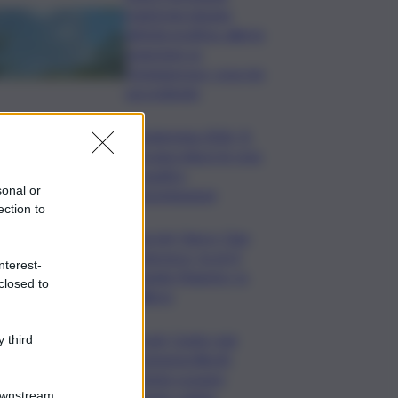
registrata doppia
attività eruttiva: allerta
arancione su
Fontanarossa, cosa sta
succedendo
Vendemmia 2026, R.
Toscana riduce le rese
di quattro
sonal or
Denominazioni
ection to
Guccini, Vasco: Ciao
Francesco, tu eri il
nterest-
grande Maestro, io
closed to
l’allievo
Covid, Conte: mai
 third
commessi illeciti,
potete scavare
Downstream
quanto volete