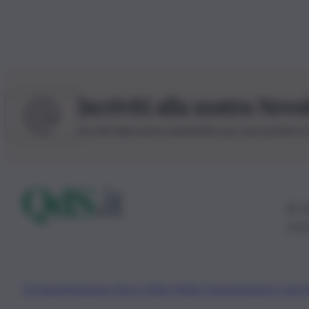
Iscriviti alla nostra News
Iscriviti alla nostra newsletter per non perdere 
© 20
0115
Chi Siamo
Fondazione Etica e Valori Marilù Tregua
Fondatore Carlo 