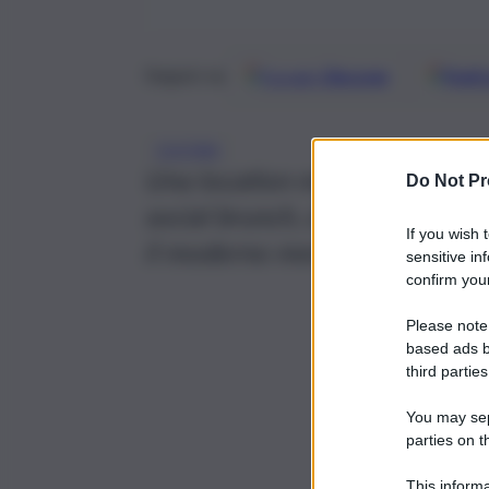
Google
Discover
Fonti 
Seguici su
CUCINA
Una location multifunzionale 
Do Not Pr
social brunch, che pone l’accen
If you wish 
il moderno mercato digitale d
sensitive in
confirm your
Please note
based ads b
third parties
You may sepa
parties on t
This informa