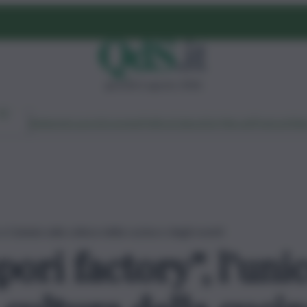
giovedì 6 agosto 2026
Ambiente
Lavoro
Economia
Politica
Cultura
Dai Mercati
Podcast
Vid
a Catania sulla cultura della cucina e degli eventi
ori factory”, l’uni