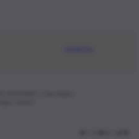
Iscriviti Ora
.IVA: 01153210875 – Cciaa Catania n.
 D.lgs n. 70/2017