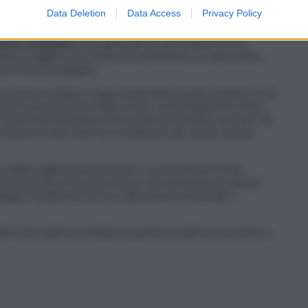
dell’utile: utile è ciò che serve per fare qualcosa ed è
Data Deletion
Data Access
Privacy Policy
 bene.
home restaurant,
in cui gli ospiti saranno immersi in un
tranno scegliere se cucinare in autonomia o, in alternativa,
rice Paola Insanguine.
i cucinare e sfidarsi. Opportunamente fornite di piastre e di
er la preparazione delle ricette, sarà il luogo di incontro
chi presta attenzione al buon cibo ed al buon vino, per chi
i brand, di “fare rete” in un ambiente allo stesso tempo
 della voglia di sperimentare. La proprietaria Paola
di riscrivere il suo percorso e di reinventarsi in questa
ungere finalmente la sua realizzazione personale e
bile fruire della consolidata esperienza della cuoca anche a