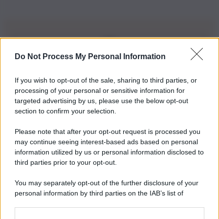
Do Not Process My Personal Information
Iscriviti alla nostra Newsletter
If you wish to opt-out of the sale, sharing to third parties, or
Iscriviti alla nostra newsletter per non perdere le ultime
processing of your personal or sensitive information for
novità
targeted advertising by us, please use the below opt-out
section to confirm your selection.
Iscriviti Ora
Please note that after your opt-out request is processed you
may continue seeing interest-based ads based on personal
information utilized by us or personal information disclosed to
third parties prior to your opt-out.
You may separately opt-out of the further disclosure of your
personal information by third parties on the IAB’s list of
© 2026 | Ediservice s.r.l. 95126 Catania – Via Principe
downstream participants.
Nicola, 22 – P.IVA: 01153210875 – Cciaa Catania n.