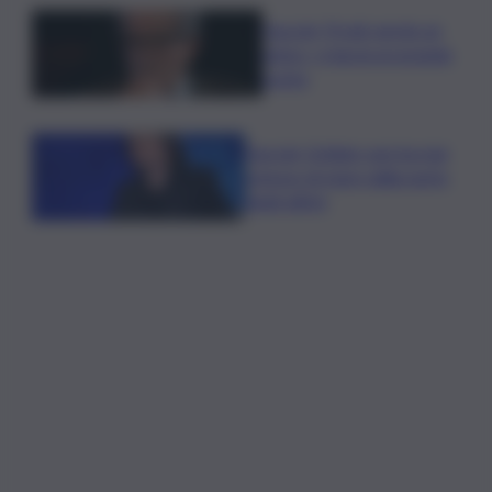
Guccini, Prodi: perdo un
amico, ci lascia un grande
poeta
Guccini, Schlein: non ha mai
smesso di stare dalla parte
degli ultimi