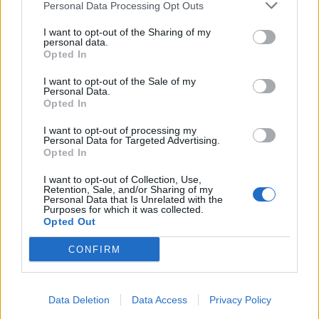
Personal Data Processing Opt Outs
This information may also be disclosed by us to third parties
01153210875 – Quotidiano di Sicilia usufruisce dei
on the IAB’s List of Downstream Participants that may further
contributi di cui al D.lgs n. 70/2017
I want to opt-out of the Sharing of my
disclose it to other third parties.
personal data.
Opted In
I want to opt-out of the Sale of my
Personal Data.
Chi Siamo
Opted In
Fondazione Etica e Valori Marilù Tregua
Fondatore Carlo Alberto Tregua
Lavora con noi
I want to opt-out of processing my
Personal Data for Targeted Advertising.
Gerenza
Opted In
I want to opt-out of Collection, Use,
Retention, Sale, and/or Sharing of my
Personal Data that Is Unrelated with the
Purposes for which it was collected.
Opted Out
Scarica l’app
CONFIRM
Privacy Policy
Preferenze Privacy
Data Deletion
Data Access
Privacy Policy