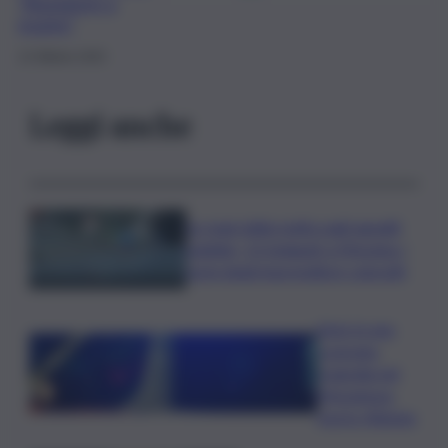
“Aiutatemi a
morire”
13 Ottobre 2025
Leggi anche
Le mani della mafia sugli appalti
pubblici, 12 indagati a Messina: i
nomi degli imprenditori coinvolti
Auto in una
scarpata,
tragedia nel
Messinese:
morto 40enne