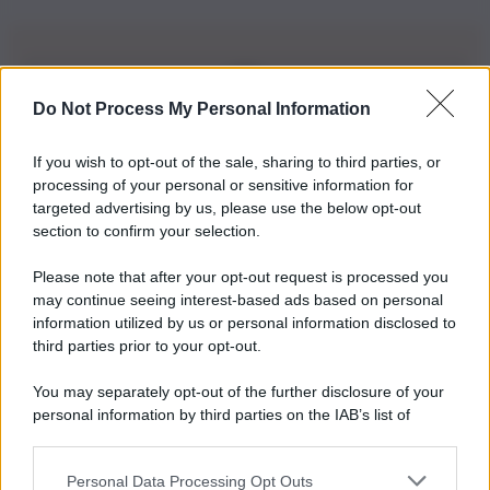
Do Not Process My Personal Information
Iscriviti alla nostra Newsletter
If you wish to opt-out of the sale, sharing to third parties, or
Iscriviti alla nostra newsletter per non perdere le ultime
processing of your personal or sensitive information for
novità
targeted advertising by us, please use the below opt-out
section to confirm your selection.
Iscriviti Ora
Please note that after your opt-out request is processed you
may continue seeing interest-based ads based on personal
information utilized by us or personal information disclosed to
third parties prior to your opt-out.
You may separately opt-out of the further disclosure of your
personal information by third parties on the IAB’s list of
© 2026 | Ediservice s.r.l. 95126 Catania – Via Principe
downstream participants.
Nicola, 22 – P.IVA: 01153210875 – Cciaa Catania n.
Personal Data Processing Opt Outs
This information may also be disclosed by us to third parties
01153210875 – Quotidiano di Sicilia usufruisce dei