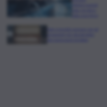
riflettori puntati
sulla crisi idrica
nella zona Nord
Safe: il prestito europeo per gli
armamenti che vincolerebbe
due generazioni di italiani