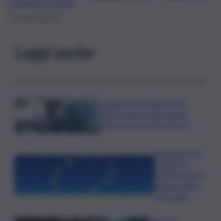
rispetta le regole
18 Settembre 2025
Leggi anche
Tragedia nel Palermitano,
uomo morto dopo essere
stato incornato da un toro
Oroscopo del
venerdì, le
previsioni del 7
agosto segno
per segno
Messina,