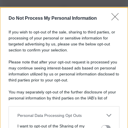
Do Not Process My Personal Information
Iscriviti alla nostra Newsletter
If you wish to opt-out of the sale, sharing to third parties, or
Iscriviti alla nostra newsletter per non perdere le ultime
processing of your personal or sensitive information for
novità
targeted advertising by us, please use the below opt-out
section to confirm your selection.
Iscriviti Ora
Please note that after your opt-out request is processed you
may continue seeing interest-based ads based on personal
information utilized by us or personal information disclosed to
third parties prior to your opt-out.
You may separately opt-out of the further disclosure of your
personal information by third parties on the IAB’s list of
© 2026 | Ediservice s.r.l. 95126 Catania – Via Principe
downstream participants.
Nicola, 22 – P.IVA: 01153210875 – Cciaa Catania n.
Personal Data Processing Opt Outs
This information may also be disclosed by us to third parties
01153210875 – Quotidiano di Sicilia usufruisce dei
on the IAB’s List of Downstream Participants that may further
contributi di cui al D.lgs n. 70/2017
I want to opt-out of the Sharing of my