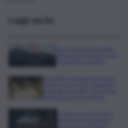
12 Novembre 2019
Leggi anche
Etna, fine dello stato di allerta
all’aeroporto di Catania: lo scalo
torna del tutto operativo
Misterbianco si lancia verso il futuro, il
sindaco Corsaro al QdS: “Dalla nuova
piazza alla ‘Green Way’, ecco quando
partiranno i lavori per la Metro”
La tragica morte di Cristiano
Giamporcaro a Lampedusa,
procura apre un’inchiesta