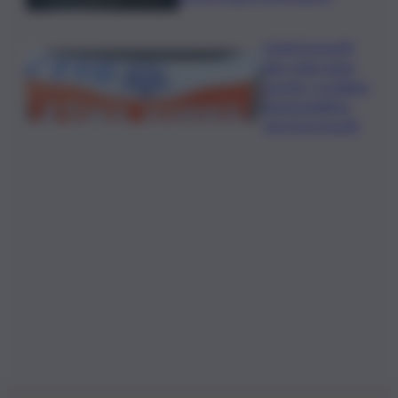
Ciclisti investiti
due volte dopo
una lite, è siciliano
l’automobilista
che li ha travolti