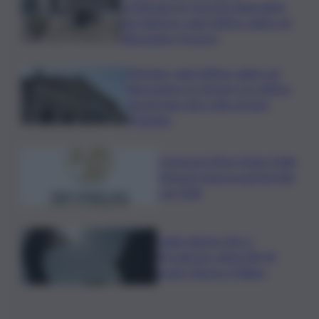
continuano le ricerche degli ultimi
due dispersi: oggi l’ultimo saluto ad
Alessandra Frazzica
Messina, oggi l’ultimo saluto ad
Alessandra: la 21enne è la vittima
più giovane del crollo al rione
Pistunina
Consorzio Pinot Grigio Delle
Venezie rinnova partnership
con Fidal
Caldo almeno fino a
Ferragosto: attesi 38-39
gradi a Roma e Milano