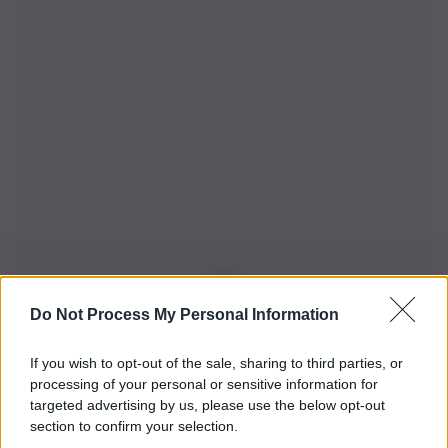
Do Not Process My Personal Information
Iscriviti alla nostra Newsletter
If you wish to opt-out of the sale, sharing to third parties, or
Iscriviti alla nostra newsletter per non perdere le ultime
processing of your personal or sensitive information for
novità
targeted advertising by us, please use the below opt-out
section to confirm your selection.
Iscriviti Ora