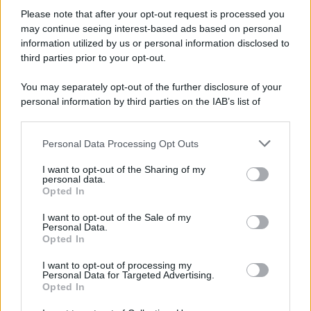
Please note that after your opt-out request is processed you
may continue seeing interest-based ads based on personal
information utilized by us or personal information disclosed to
third parties prior to your opt-out.
You may separately opt-out of the further disclosure of your
personal information by third parties on the IAB’s list of
© 2026 | Ediservice s.r.l. 95126 Catania – Via Principe
downstream participants.
Nicola, 22 – P.IVA: 01153210875 – Cciaa Catania n.
Personal Data Processing Opt Outs
This information may also be disclosed by us to third parties
01153210875 – Quotidiano di Sicilia usufruisce dei
on the IAB’s List of Downstream Participants that may further
contributi di cui al D.lgs n. 70/2017
I want to opt-out of the Sharing of my
disclose it to other third parties.
personal data.
Opted In
I want to opt-out of the Sale of my
Personal Data.
Chi Siamo
Opted In
Fondazione Etica e Valori Marilù Tregua
Fondatore Carlo Alberto Tregua
Lavora con noi
I want to opt-out of processing my
Personal Data for Targeted Advertising.
Gerenza
Opted In