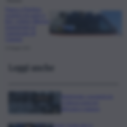
Paura a Pachino,
scontro tra auto e
bici: ciclista 58enne
trasportato al
Cannizzaro di
Catania
25 Maggio 2025
Leggi anche
Bitdefender: popolarità de
L’Odissea usata per
diffondere malware
Covid, ‘Conte-day’ in