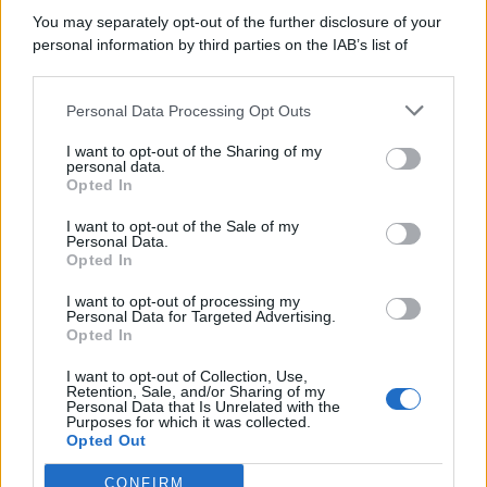
You may separately opt-out of the further disclosure of your
personal information by third parties on the IAB’s list of
© 2026 | Ediservice s.r.l. 95126 Catania – Via Principe
downstream participants.
Nicola, 22 – P.IVA: 01153210875 – Cciaa Catania n.
Personal Data Processing Opt Outs
This information may also be disclosed by us to third parties
01153210875 – Quotidiano di Sicilia usufruisce dei
on the IAB’s List of Downstream Participants that may further
contributi di cui al D.lgs n. 70/2017
I want to opt-out of the Sharing of my
disclose it to other third parties.
personal data.
Opted In
I want to opt-out of the Sale of my
Personal Data.
Chi Siamo
Opted In
Fondazione Etica e Valori Marilù Tregua
Fondatore Carlo Alberto Tregua
Lavora con noi
I want to opt-out of processing my
Personal Data for Targeted Advertising.
Gerenza
Opted In
I want to opt-out of Collection, Use,
Retention, Sale, and/or Sharing of my
Personal Data that Is Unrelated with the
Purposes for which it was collected.
Opted Out
Scarica l’app
CONFIRM