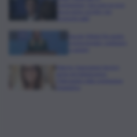
commissione: “non sono un eroe
ma un uomo corretto, non
troverete nulla”
Guccini, Meloni: l’ho amato
e mi ha formato, continuerò
a cantarlo
Palermo, l’operazione Varchi è
anche nel Sottogoverno:
D’Alessandro nella commissione
Urbanistica