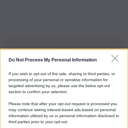
Do Not Process My Personal Information
Iscriviti alla nostra Newsletter
If you wish to opt-out of the sale, sharing to third parties, or
Iscriviti alla nostra newsletter per non perdere le ultime
processing of your personal or sensitive information for
novità
targeted advertising by us, please use the below opt-out
section to confirm your selection.
Iscriviti Ora
Please note that after your opt-out request is processed you
may continue seeing interest-based ads based on personal
information utilized by us or personal information disclosed to
third parties prior to your opt-out.