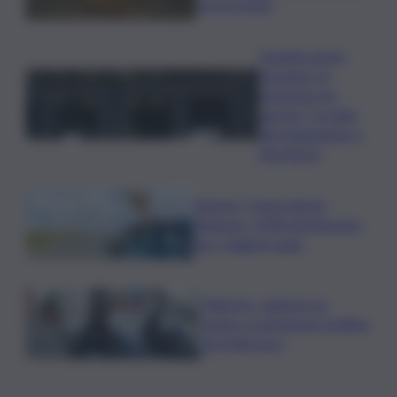
record 2025
Quando arriva
l’assegno di
inclusione ad
agosto? Le date
del pagamento e
dei rinnovi
Turismo, Osservatorio
Telepass: +20% di interesse
per i viaggi in auto
Palermo, rapina in un
centro scommesse: bottino
da 5mila euro