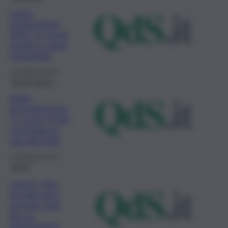
Cassa
integrazione
2022, le nuove
regole e come
richiederla
27 Febbraio 2022
Brevi-Lavoro
Sicilia,
ammortizzator
i e cassa Covid
a gennaio in
calo del 24%
25 Febbraio 2022
Brevi
Lavoro, Inps,
da oggi via a
servizio chat
live su
informazioni