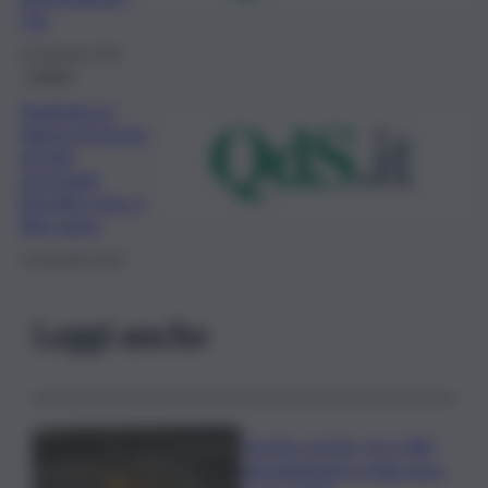
Cig
31 Gennaio 2022
Lavoro
Sostegni ai
datori di lavoro
privati,
prorogati
benefici sino a
fine anno
2 Novembre 2021
Leggi anche
Caretta caretta, circa 280
nidi individuati in Italia dopo