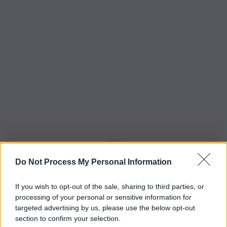
Do Not Process My Personal Information
Iscriviti alla nostra Newsletter
If you wish to opt-out of the sale, sharing to third parties, or
Iscriviti alla nostra newsletter per non perdere le ultime
processing of your personal or sensitive information for
novità
targeted advertising by us, please use the below opt-out
section to confirm your selection.
Iscriviti Ora