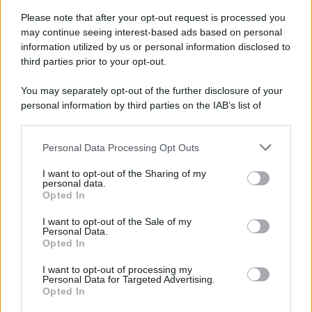
Please note that after your opt-out request is processed you
may continue seeing interest-based ads based on personal
information utilized by us or personal information disclosed to
third parties prior to your opt-out.
You may separately opt-out of the further disclosure of your
personal information by third parties on the IAB’s list of
© 2026 | Ediservice s.r.l. 95126 Catania – Via Principe
downstream participants.
Nicola, 22 – P.IVA: 01153210875 – Cciaa Catania n.
Personal Data Processing Opt Outs
This information may also be disclosed by us to third parties
01153210875 – Quotidiano di Sicilia usufruisce dei
on the IAB’s List of Downstream Participants that may further
contributi di cui al D.lgs n. 70/2017
I want to opt-out of the Sharing of my
disclose it to other third parties.
personal data.
Opted In
I want to opt-out of the Sale of my
Personal Data.
Chi Siamo
Opted In
Fondazione Etica e Valori Marilù Tregua
Fondatore Carlo Alberto Tregua
Lavora con noi
I want to opt-out of processing my
Personal Data for Targeted Advertising.
Gerenza
Opted In