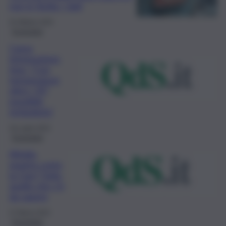
non in Sicilia: i dati
25 Ottobre 2025
Economia
Cassa
Integrazione,
Inps: “Con
temperature
oltre i 35°
possibile
richiederla”
18 Luglio 2023
Economia
Alitalia,
quanto costa
la Cigs? Tutto
quello che c’è
da sapere
27 Marzo 2022
Economia