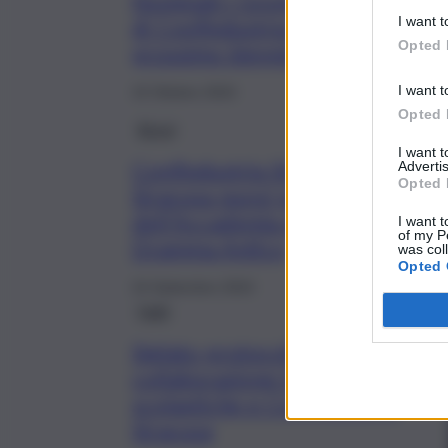
Nominati i Gruppi Tecnici
di Confindustria per il
I want t
Opted 
prossimo biennio: le info
I want t
15 Ottobre 2024
Opted 
Brevi
I want 
Confindustria Siracusa e Ance
Advertis
Opted 
Siracusa nuovi partner sostenito
dell’Accademia d’Arte del
I want t
of my P
Dramma Antico
was col
Opted 
24 Settembre 2024
Fatti
Siglato protocollo per favorire
collaborazione tra istituzioni
scolastiche e Confindustria
Siracusa