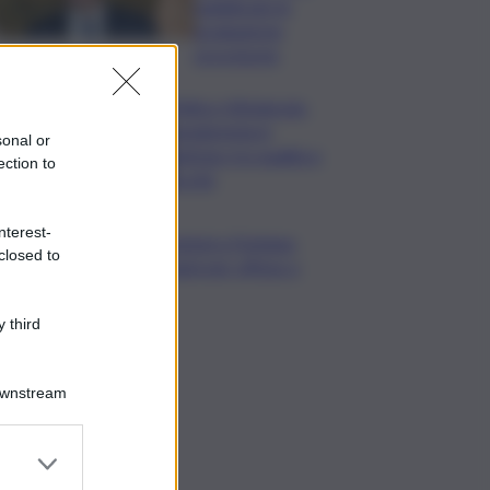
pubblicate le
graduatorie
provvisorie
Trittico Vitivinicolo:
vendemmia in
sonal or
anticipo tra qualità e
ection to
siccità
nterest-
Camera,Opposizioni a Fontana:
closed to
sanzioni a Bignami per offese a
Scalfaro
 third
Downstream