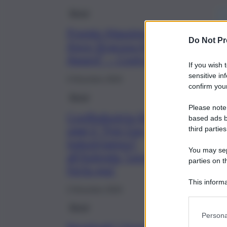
Brevi
Premio Massimo Riili “2025
Do Not Pr
Ance Siracusa Architecture
Award” – Costruire il Domani
If you wish 
sensitive in
4 Dicembre 2024
confirm your
Brevi
Please note
Confindustria Siracusa,
based ads b
oggi il “Pmi Day-
third parties
Industriamoci”
You may sepa
all’Azienda “Leone La
parties on t
Ferla spa”
This informa
2 Dicembre 2024
Participants
Brevi
Persona