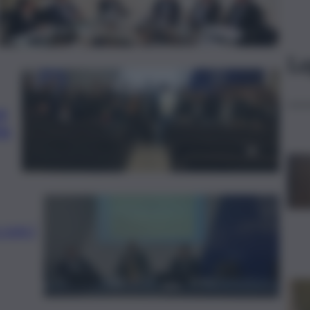
Le
ve
le
 con i