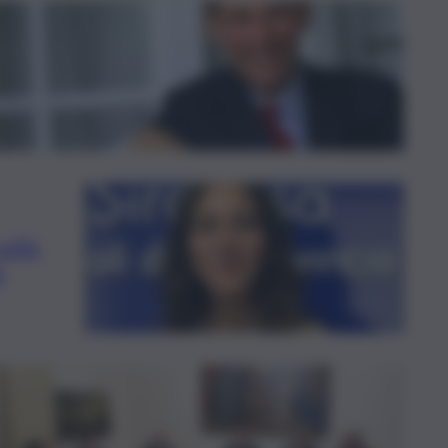
Lelia
e