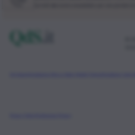
Iscriviti alla nostra newsletter per non perdere 
© 20
0115
Chi Siamo
Fondazione Etica e Valori Marilù Tregua
Fondatore Carlo 
Privacy Policy
Preferenze Privacy