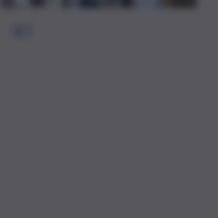
1
2
…