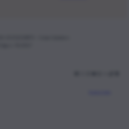
.IVA: 01153210875 – Cciaa Catania n.
 D.lgs n. 70/2017
Scarica l’app