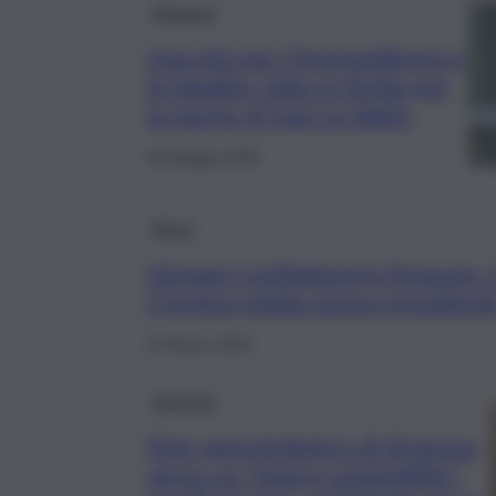
Siracusa
Una vita per l’imprenditoria e
la legalità, lutto in Sicilia per
la morte di Ivan Lo Bello
28 Maggio 2025
Brevi
Giovani Confindustria Siracusa, 
Crispino eletta nuova president
25 Marzo 2025
Siracusa
Polo petrolchimico di Siracusa,
verso un “futuro sostenibile”: