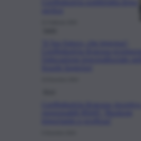
Confindustria soddisfatta dopo
vertice
21 Febbraio 2025
Sanità
“Il Tuo Futuro, che Impresa”:
Confindustria Siracusa promuo
l’educazione imprenditoriale nel
Scuole Superiori
19 Dicembre 2024
Brevi
Confindustria Siracusa, incontro
responsabili IRSAP: “Riunione
importante e proficua”
5 Dicembre 2024