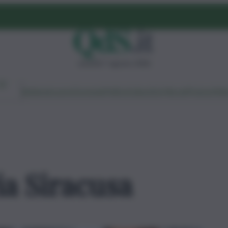
venerdì 7 agosto 2026
Ambiente
Lavoro
Economia
Politica
Cultura
Dai Mercati
Podcast
Vid
a Siracusa