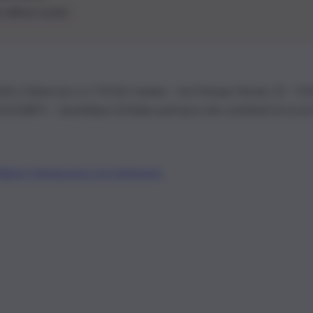
le ultime novità
26 | Ediservice s.r.l. 95126 Catania – Via Principe Nicola, 22 – P
3210875 – Quotidiano di Sicilia usufruisce dei contributi di cui al
Alberto Tregua
Lavora con noi
Gerenza