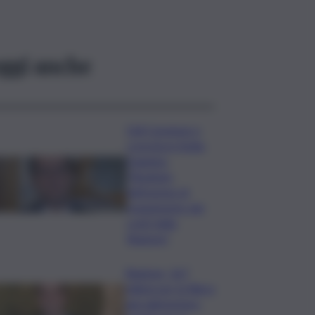
ggi anche
Ddl Coesione e
crescita in Sicilia,
Dagnino:
“Risultato
dell’azione di
risanamento dei
conti della
Regione”
Regione, 167
milioni per la filiera
agroalimentare: