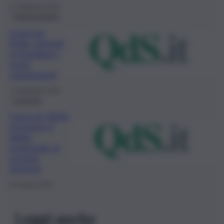
27 Settembre 2022
Comunicazione
Corecom
Sicilia, giovedì
si insediano i
nuovi
componenti
17 Settembre 2022
Consumo
Corecom Sicilia
riconosce il
diritto
essenziale al
servizio
Internet
16 Giugno 2020
Leggi anche