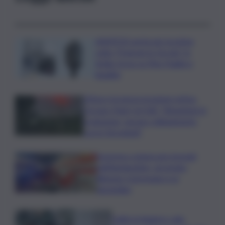
ASSIPOD porta per la prima
volta “Podcast in Circolo” in
Sicilia: focus su Pino Puglisi e
legalità
L’Etna e la nuova eruzione estiva.
Corsaro (Ingv) al QdS: “Situazione in
evoluzione, nessun collegamento
con lo Stromboli”
Sorpreso a innescare incendi
nell’Agrigentino, arrestato
86enne: il piromane è ai
domiciliari
Caldo in leggero calo: