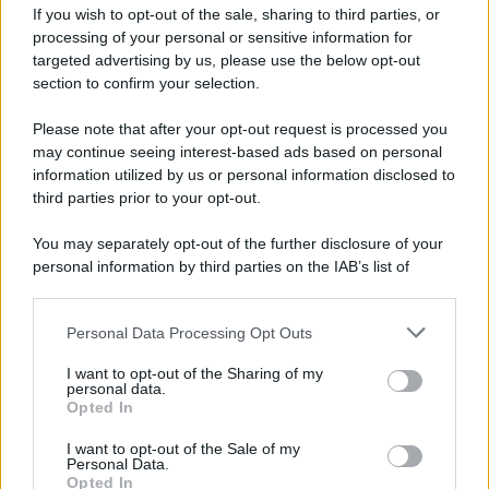
Iscriviti alla nostra Newsletter
If you wish to opt-out of the sale, sharing to third parties, or
Iscriviti alla nostra newsletter per non perdere le ultime
processing of your personal or sensitive information for
novità
targeted advertising by us, please use the below opt-out
section to confirm your selection.
Iscriviti Ora
Please note that after your opt-out request is processed you
may continue seeing interest-based ads based on personal
information utilized by us or personal information disclosed to
third parties prior to your opt-out.
You may separately opt-out of the further disclosure of your
personal information by third parties on the IAB’s list of
© 2026 | Ediservice s.r.l. 95126 Catania – Via Principe
downstream participants.
Nicola, 22 – P.IVA: 01153210875 – Cciaa Catania n.
Personal Data Processing Opt Outs
This information may also be disclosed by us to third parties
01153210875 – Quotidiano di Sicilia usufruisce dei
on the IAB’s List of Downstream Participants that may further
contributi di cui al D.lgs n. 70/2017
I want to opt-out of the Sharing of my
disclose it to other third parties.
personal data.
Opted In
I want to opt-out of the Sale of my
Personal Data.
Chi Siamo
Opted In
Fondazione Etica e Valori Marilù Tregua