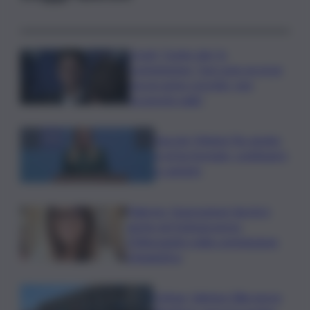
Covid, ‘Conte-day’ in
commissione: “non sono un eroe
ma un uomo corretto, non
troverete nulla”
Guccini, Meloni: l’ho amato
e mi ha formato, continuerò
a cantarlo
Palermo, l’operazione Varchi è
anche nel Sottogoverno:
D’Alessandro nella commissione
Urbanistica
Cefpas, Sabrina Cillia nuova