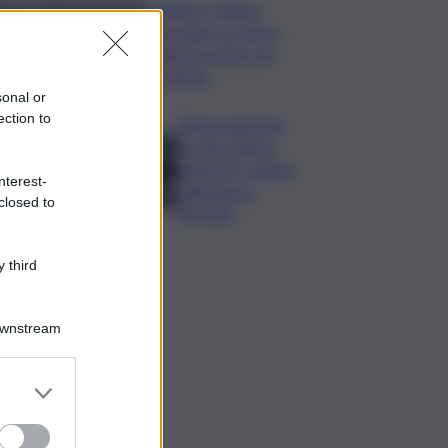
Zelensky: Stiamo
lavorando su nostra
balistica anche con
Leonardo
sonal or
ection to
Tamponamento
tra più vetture
sulla A29, traffico
nterest-
rallentato a
closed to
Torretta
 third
Downstream