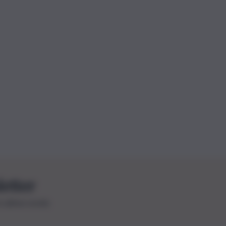
letter
le ultime novità