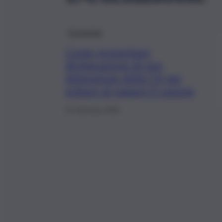
Economia
Come presentare
dichiarazione di non
detenzione della TV per
evitare di pagare il canone
23 Gennaio 2025