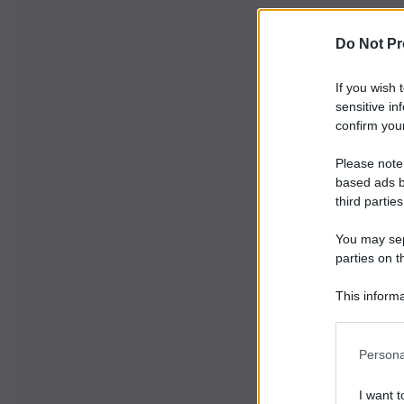
Do Not Pr
If you wish 
sensitive in
confirm your
Please note
based ads b
third parties
You may sepa
parties on t
This informa
Participants
Persona
I want t