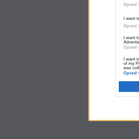
Opted 
I want t
Opted 
I want 
Advertis
Opted 
I want t
of my P
was col
Opted 