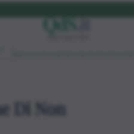
sabato 8 agosto 2026
Ambiente
Lavoro
Economia
Politica
Cultura
Dai Mercati
Podcast
Vid
ne Di Non