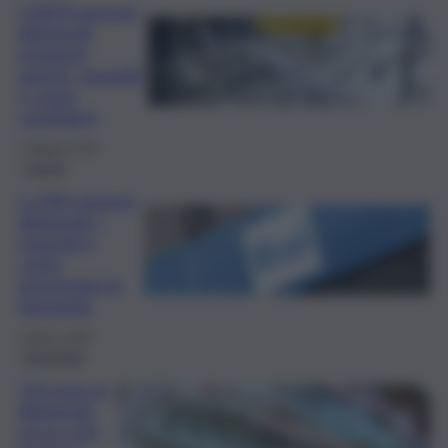
L’INFN assume
diplomati:
posizioni
aperte, requisiti
e come
candidarsi
7 Ottobre 2025
Lavoro
La RAI assume
diplomati: i
requisiti e
come
presentare la
domanda
1 Marzo 2025
Economia
115 euro ai
diplomati:
ecco a chi