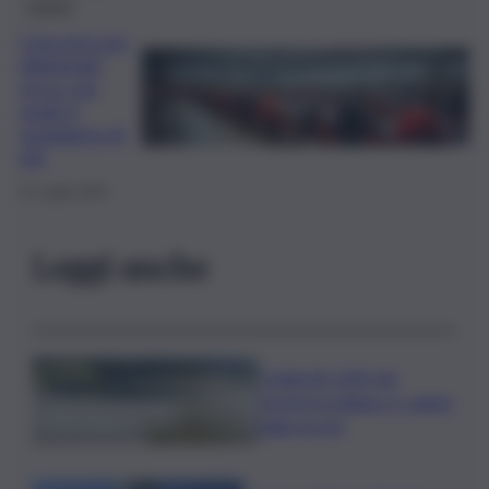
Lavoro
Concorsi per
diplomati:
ecco con
quali si
guadagna di
più
31 Luglio 2024
Leggi anche
Coldiretti: 60% del
territorio italiano è colpito
dalla siccità