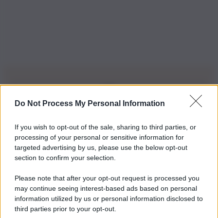
Do Not Process My Personal Information
Iscriviti alla nostra Newsletter
If you wish to opt-out of the sale, sharing to third parties, or
Iscriviti alla nostra newsletter per non perdere le ultime
processing of your personal or sensitive information for
novità
targeted advertising by us, please use the below opt-out
section to confirm your selection.
Iscriviti Ora
Please note that after your opt-out request is processed you
may continue seeing interest-based ads based on personal
information utilized by us or personal information disclosed to
third parties prior to your opt-out.