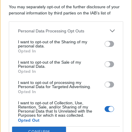
You may separately opt-out of the further disclosure of your
personal information by third parties on the IAB’s list of
© 2026 | Ediservice s.r.l. 95126 Catania – Via Principe
downstream participants.
Nicola, 22 – P.IVA: 01153210875 – Cciaa Catania n.
Personal Data Processing Opt Outs
This information may also be disclosed by us to third parties
01153210875 – Quotidiano di Sicilia usufruisce dei
on the IAB’s List of Downstream Participants that may further
contributi di cui al D.lgs n. 70/2017
I want to opt-out of the Sharing of my
disclose it to other third parties.
personal data.
Opted In
I want to opt-out of the Sale of my
Personal Data.
Chi Siamo
Opted In
Fondazione Etica e Valori Marilù Tregua
Fondatore Carlo Alberto Tregua
Lavora con noi
I want to opt-out of processing my
Personal Data for Targeted Advertising.
Gerenza
Opted In
I want to opt-out of Collection, Use,
Retention, Sale, and/or Sharing of my
Personal Data that Is Unrelated with the
Purposes for which it was collected.
Opted Out
Scarica l’app
CONFIRM