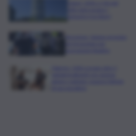
Unipol, +42% a 1,06 mld
utile netto gruppo I
semestre (con Bper)
Terrorismo, 16enne arrestato
nel Grossetano per
associazione jihadista
Palermo, i NAS scovano oltre 5
quintali di alimenti con carenze
igienico-sanitarie: sospesa l’attività
di una macelleria