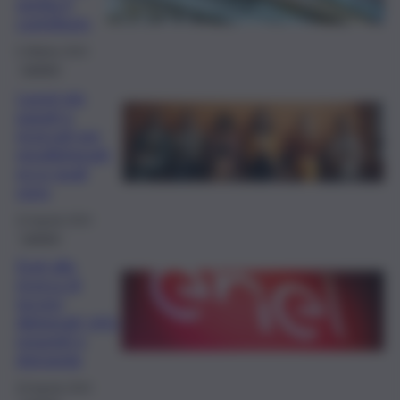
spetta il
contributo
5 Ottobre 2024
Lavoro
Lavori più
pagati e
ricercati per
neodiplomati:
ecco quali
sono
22 Agosto 2024
Lavoro
Enel alla
ricerca di
tecnici
diplomati: info,
requisiti e
domanda
20 Agosto 2024