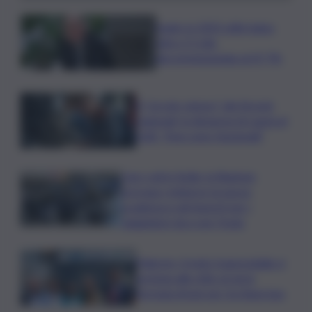
Sogin: in 2025 utile balza
oltre 2,5 mln,
decommissioning al 47,7%
Il “circolo vizioso” dei tirocini
regionali, la denuncia di Lauria al
QdS: “Non sono funzionali”
Caro voli in Sicilia, la Regione
proroga i rimborsi: la nuova
scadenza e gli importi per i
viaggiatori da e per l’Isola
Palermo, il molo trapezoidale si
avvicina alla città: al via la
fermata Amat per tre linee bus