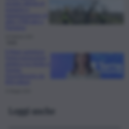
avviate attività di
espianto e
ripiantumazione di
oltre 1700 ulivi a
Partanna
24 Febbraio 2025
Sicilia
Il Mase autorizza
l’interconnessione
elettrica tra Sicilia e
Tunisia:
l’investimento da
850 milioni
15 Maggio 2024
Leggi anche