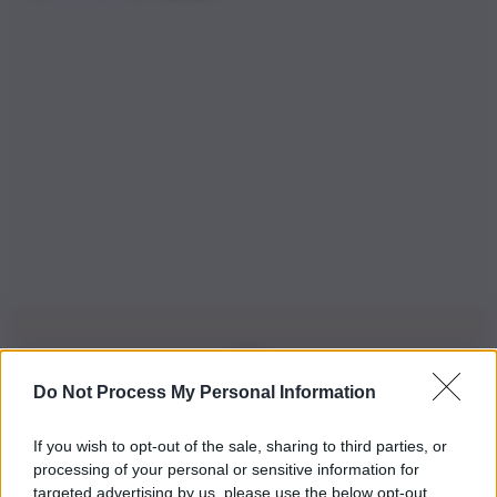
Do Not Process My Personal Information
Iscriviti alla nostra Newsletter
If you wish to opt-out of the sale, sharing to third parties, or
Iscriviti alla nostra newsletter per non perdere le ultime
processing of your personal or sensitive information for
novità
targeted advertising by us, please use the below opt-out