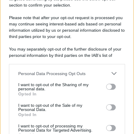
section to confirm your selection.
Iscriviti Ora
Please note that after your opt-out request is processed you
may continue seeing interest-based ads based on personal
information utilized by us or personal information disclosed to
third parties prior to your opt-out.
You may separately opt-out of the further disclosure of your
personal information by third parties on the IAB’s list of
© 2026 | Ediservice s.r.l. 95126 Catania – Via Principe
downstream participants.
Nicola, 22 – P.IVA: 01153210875 – Cciaa Catania n.
Personal Data Processing Opt Outs
This information may also be disclosed by us to third parties
01153210875 – Quotidiano di Sicilia usufruisce dei
on the IAB’s List of Downstream Participants that may further
contributi di cui al D.lgs n. 70/2017
I want to opt-out of the Sharing of my
disclose it to other third parties.
personal data.
Opted In
I want to opt-out of the Sale of my
Personal Data.
Chi Siamo
Opted In
Fondazione Etica e Valori Marilù Tregua
Fondatore Carlo Alberto Tregua
Lavora con noi
I want to opt-out of processing my
Personal Data for Targeted Advertising.
Gerenza