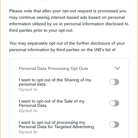
Please note that after your opt-out request is processed you
may continue seeing interest-based ads based on personal
information utilized by us or personal information disclosed to
third parties prior to your opt-out.
You may separately opt-out of the further disclosure of your
personal information by third parties on the IAB’s list of
© 2026 | Ediservice s.r.l. 95126 Catania – Via Principe
downstream participants.
Nicola, 22 – P.IVA: 01153210875 – Cciaa Catania n.
Personal Data Processing Opt Outs
This information may also be disclosed by us to third parties
01153210875 – Quotidiano di Sicilia usufruisce dei
on the IAB’s List of Downstream Participants that may further
contributi di cui al D.lgs n. 70/2017
I want to opt-out of the Sharing of my
disclose it to other third parties.
personal data.
Opted In
I want to opt-out of the Sale of my
Personal Data.
Chi Siamo
Opted In
Fondazione Etica e Valori Marilù Tregua
Fondatore Carlo Alberto Tregua
Lavora con noi
I want to opt-out of processing my
Personal Data for Targeted Advertising.
Gerenza
Opted In