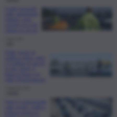
Esodo pasquale
nelle autostrade
italiane: sono
previsti circa 60
milioni di veicoli
1 Aprile 2026
Fatti
Sicilia, boom di
traffico estivo: oltre
2,3 milioni di veicoli
in due giorni. Il
bilancio Anas e le
sfide infrastrutturali
7 Settembre 2025
Viabilità
Parte il controesodo
sulle strade, traffico
intenso anche in