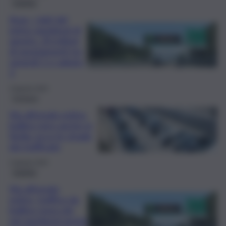
Viabilità
Anas, i dati del
primo weekend di
agosto: 20 milioni
di spostamenti tra
venerdì 1 e sabato
2
3 Agosto 2025
Cronaca
Via all’esodo estivo,
bollino nero anche in
Sicilia: ecco le strade
più trafficate
2 Agosto 2025
Viabilità
Via all’esodo
estivo, traffico da
bollino rosso già
nel weekend anche