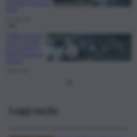
in Sicilia: il piano di
Anas
25 Luglio 2025
Fatti
Traffico intenso
per le festività,
al via anche in
Sicilia l’esodo di
Pasqua
18 Aprile 2025
1
Leggi anche