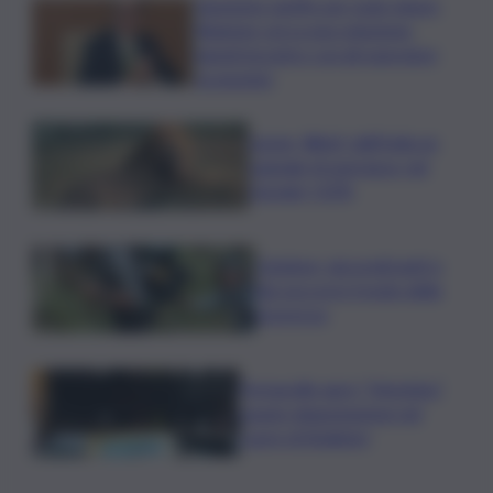
Aumento tariffe per isole minori,
Regione cerca una soluzione:
lunedì incontro con gli operatori
economici
Leone, Wwf: dall’India un
segnale di speranza, nel
Gurajat +32%
Outdoor, più praticanti e
più soccorsi: il nodo della
sicurezza
Fornacelle apre “Vinoteka”
spazio degustazione nel
cuore di Bolgheri