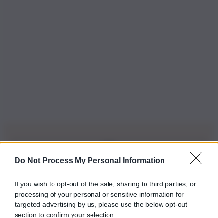
Do Not Process My Personal Information
Iscriviti alla nostra Newsletter
If you wish to opt-out of the sale, sharing to third parties, or
Iscriviti alla nostra newsletter per non perdere le ultime
processing of your personal or sensitive information for
novità
targeted advertising by us, please use the below opt-out
section to confirm your selection.
Iscriviti Ora