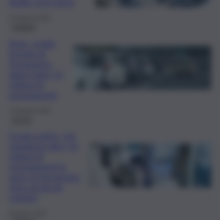
Sicilia: ecco dove
22 Agosto 2025
Viabilità
Anas, scatta
l’esodo di
Ferragosto:
attesi oltre 12
milioni di
spostamenti
13 Agosto 2025
Servizi
Esodo estivo, nel
weekend oltre 12
milioni di
spostamenti in
auto. A Ferragosto
stop ad alcuni
cantieri
8 Agosto 2025