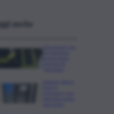
ggi anche
Fuga di gas in casa
con esplosione,
giovane donna
ustionata nel
Palermitano
Bagheria, danni al
Punto di
emergenza, forze
dell’ordine evitano
aggressione