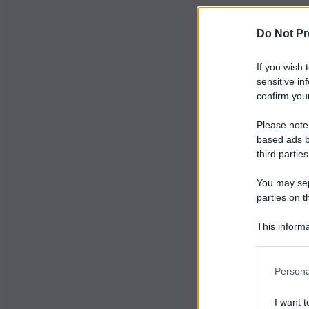
Do Not Pr
If you wish 
sensitive in
confirm your
Please note
based ads b
third parties
You may sepa
parties on t
This informa
Participants
Persona
I want t