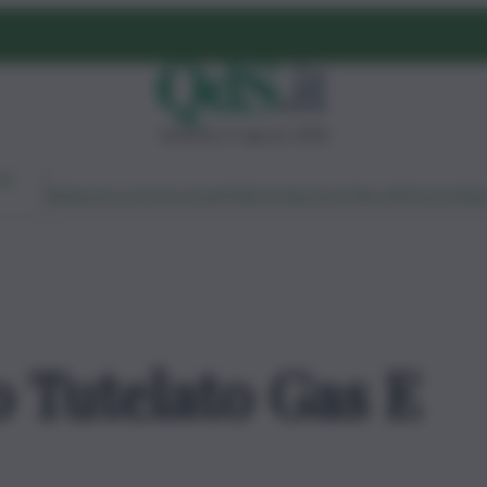
domenica 9 agosto 2026
Ambiente
Lavoro
Economia
Politica
Cultura
Dai Mercati
Podcast
Vid
 Tutelato Gas E