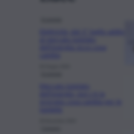
Economia
Elettricità, dal 1° luglio addio
al mercato tutelato
dell’energia: ecco cosa
cambia
30 Giugno 2024
Economia
Mercato tutelato
dell’energia, non c’è la
proroga: cosa cambia per le
famiglie
28 Novembre 2023
Consumo