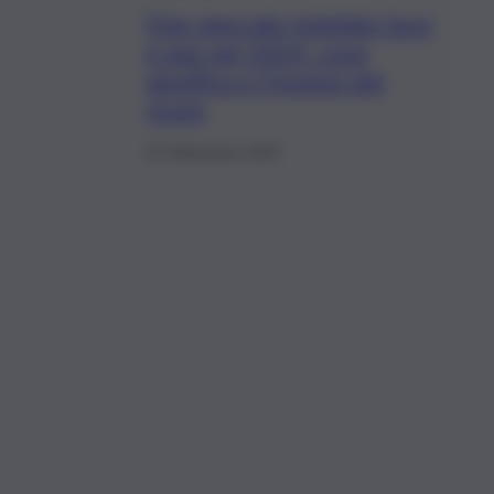
Fine mercato tutelato luce
e gas nel 2024, cosa
significa e l’ipotesi del
rinvio
22 Settembre 2023