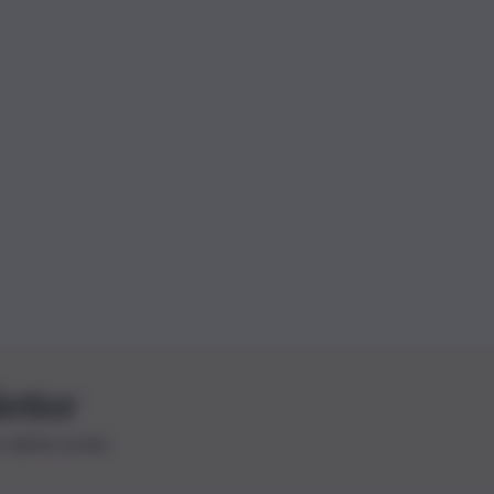
letter
le ultime novità