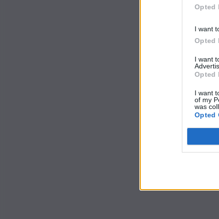
Opted 
I want t
Opted 
I want 
Advertis
Opted 
I want t
of my P
was col
Opted 