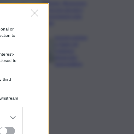
Turismo, Bluvacanze:
crescono giovani e
prenotazioni sotto
data
sonal or
ection to
Investe pedone
e fugge nel
Catanese,
nterest-
denunciato
closed to
automobilista
 third
Downstream