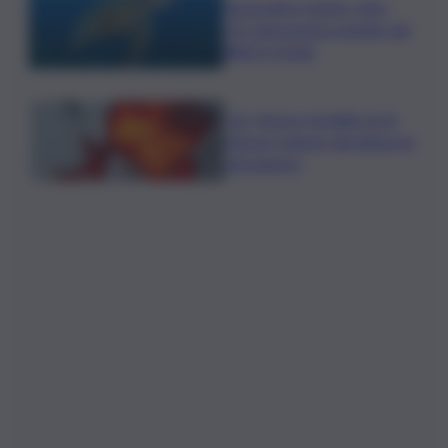
Tartarughe marine: oltre
115 deposizioni seguite dal
Wwf in Sicilia
Cnr: Nuovo modello di IA
stima il volume dei ghiacciai
del pianeta