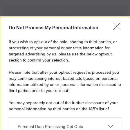
Do Not Process My Personal Information
Iscriviti alla nostra Newsletter
If you wish to opt-out of the sale, sharing to third parties, or
Iscriviti alla nostra newsletter per non perdere le ultime
processing of your personal or sensitive information for
novità
targeted advertising by us, please use the below opt-out
section to confirm your selection.
Iscriviti Ora
Please note that after your opt-out request is processed you
may continue seeing interest-based ads based on personal
information utilized by us or personal information disclosed to
third parties prior to your opt-out.
You may separately opt-out of the further disclosure of your
personal information by third parties on the IAB’s list of
© 2026 | Ediservice s.r.l. 95126 Catania – Via Principe
downstream participants.
Nicola, 22 – P.IVA: 01153210875 – Cciaa Catania n.
Personal Data Processing Opt Outs
This information may also be disclosed by us to third parties
01153210875 – Quotidiano di Sicilia usufruisce dei