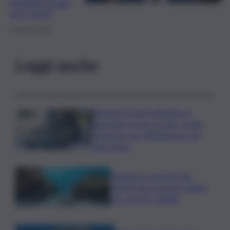
progetti al palo
per 6 anni”
11 Marzo 2025
Leggi anche
Ritenute fiscali trattenute ai
lavoratori e non versate, scatta
sequestro da 700mila euro nel
Siracusano
Ambiente: granchio blu,
ENEA testa metodo rapido
per estrarre chitina