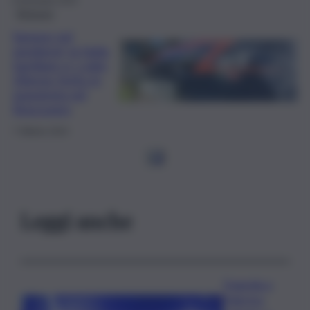
6 Dicembre 2024
Siracusa
Sangue nel
weekend, la faida
familiare e i colpi:
20enne ferito in
sparatoria nel
Siracusano
7 Ottobre 2024
1
2
Leggi anche
Tragedia a
Palermo: