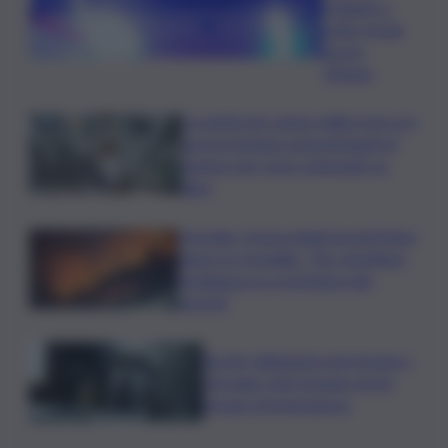
schianto a
notte fonda,
morto
19enne
La parità nel campo della ricerca è
ancora lontana ostacoli legati al
genere per nove scienziate su
dieci
Acireale, il tema degli incendi tiene
banco in Consiglio. “Far rispettare
l’ordinanza su scerbatura dei
terreni”
Siccità, abitazioni senz’acqua a
Terrasini. Dal Comune arriva
bypass di emergenza