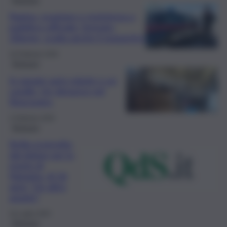
Rapina, evasione e resistenza a
pubblico ufficiale: fermato
20enne, scatta anche il sequestro
19 Febbraio 2026
Siracusa
In garage auto rubate e un
cavallo, tre denunce nel
Siracusano
2 Febbraio 2026
Siracusa
Sicilia sconvolta
dal dolore per la
morte di
Natasha, di 16
anni: “Un altro
angelo”
16 Luglio 2025
Siracusa