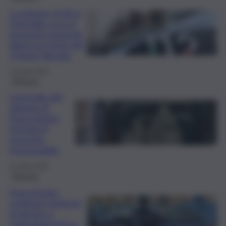
La gelosia, la lite e
l’omicidio: ecco il
presunto movente
dietro la morte del
17enne Nicolas
23 Aprile 2025
Siracusa
L’omicidio del
16enne di
Francofonte:
fermato il
presunto
responsabile
22 Aprile 2025
Siracusa
Francofonte,
continue richieste
di denaro e
maltrattamenti ai