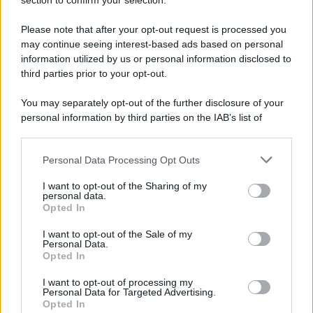
section to confirm your selection.
Iscriviti Ora
Please note that after your opt-out request is processed you
may continue seeing interest-based ads based on personal
information utilized by us or personal information disclosed to
third parties prior to your opt-out.
You may separately opt-out of the further disclosure of your
personal information by third parties on the IAB’s list of
© 2026 | Ediservice s.r.l. 95126 Catania – Via Principe
downstream participants.
Nicola, 22 – P.IVA: 01153210875 – Cciaa Catania n.
Personal Data Processing Opt Outs
This information may also be disclosed by us to third parties
01153210875 – Quotidiano di Sicilia usufruisce dei
on the IAB’s List of Downstream Participants that may further
contributi di cui al D.lgs n. 70/2017
I want to opt-out of the Sharing of my
disclose it to other third parties.
personal data.
Opted In
I want to opt-out of the Sale of my
Personal Data.
Chi Siamo
Opted In
Fondazione Etica e Valori Marilù Tregua
Fondatore Carlo Alberto Tregua
Lavora con noi
I want to opt-out of processing my
Personal Data for Targeted Advertising.
Gerenza
Opted In