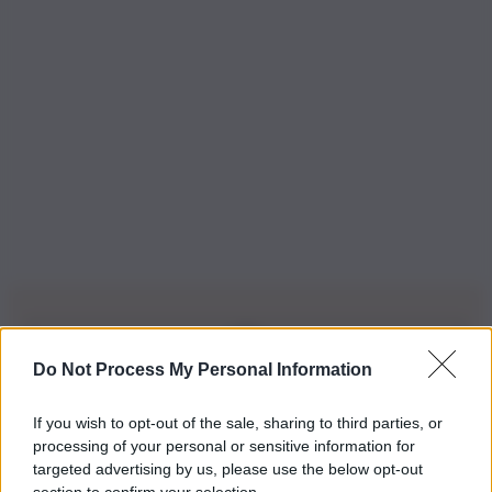
Do Not Process My Personal Information
Iscriviti alla nostra Newsletter
If you wish to opt-out of the sale, sharing to third parties, or
Iscriviti alla nostra newsletter per non perdere le ultime
processing of your personal or sensitive information for
novità
targeted advertising by us, please use the below opt-out