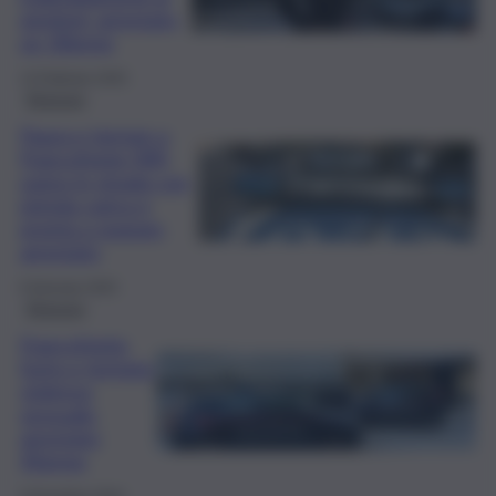
genitori: arrestato
un 30enne
13 Febbraio 2025
Siracusa
Paura e terrore a
Francofonte (SR),
uomo in strada con
pistola carica e
pronta a sparare,
arrestato
9 Gennaio 2025
Siracusa
Francofonte,
furto e tentata
violenza
sessuale:
arrestato
45enne