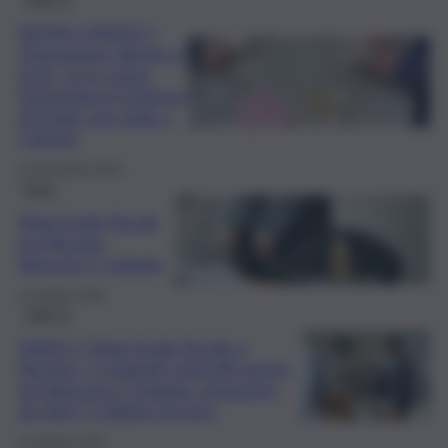
NOMI e VIDEO |
Operazione dentro o
fuori, ecco come
funzionava il sistema
di frode con sede a
Catania
12 Novembre 2024
Enna
Maxi frode fiscale
tra Nicosia,
Siracusa e Catania
13 Giugno 2024
QdS Tv
VIDEO | Maxi frode fiscale a
Nicosia, 5 soggetti coinvolti anche
tra Siracusa e Catania: sequestro
da oltre 1 milione di euro
12 Giugno 2024