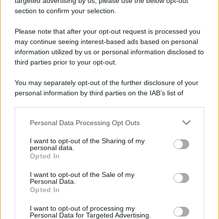
targeted advertising by us, please use the below opt-out
section to confirm your selection.
Iscriviti Ora
Please note that after your opt-out request is processed you
may continue seeing interest-based ads based on personal
information utilized by us or personal information disclosed to
third parties prior to your opt-out.
You may separately opt-out of the further disclosure of your
personal information by third parties on the IAB’s list of
© 2026 | Ediservice s.r.l. 95126 Catania – Via Principe
downstream participants.
Nicola, 22 – P.IVA: 01153210875 – Cciaa Catania n.
Personal Data Processing Opt Outs
This information may also be disclosed by us to third parties
01153210875 – Quotidiano di Sicilia usufruisce dei
on the IAB’s List of Downstream Participants that may further
contributi di cui al D.lgs n. 70/2017
I want to opt-out of the Sharing of my
disclose it to other third parties.
personal data.
Opted In
I want to opt-out of the Sale of my
Personal Data.
Chi Siamo
Opted In
Fondazione Etica e Valori Marilù Tregua
Fondatore Carlo Alberto Tregua
Lavora con noi
I want to opt-out of processing my
Personal Data for Targeted Advertising.
Gerenza