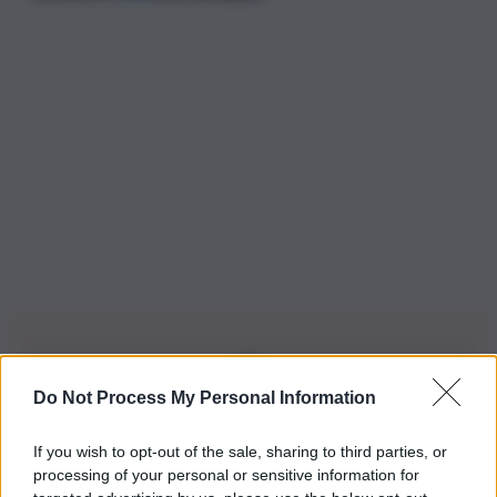
Do Not Process My Personal Information
Iscriviti alla nostra Newsletter
If you wish to opt-out of the sale, sharing to third parties, or
Iscriviti alla nostra newsletter per non perdere le ultime
processing of your personal or sensitive information for
novità