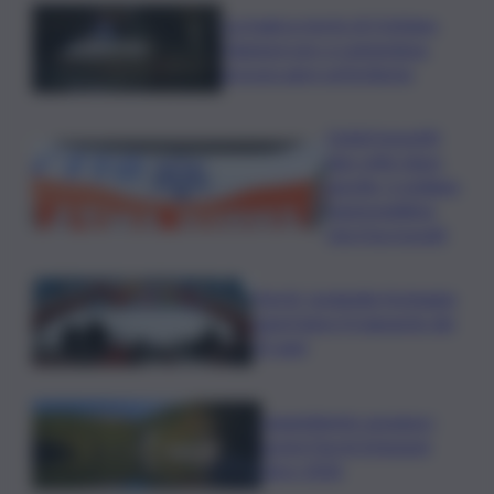
La tragica morte di Cristiano
Giamporcaro a Lampedusa,
procura apre un’inchiesta
Ciclisti investiti
due volte dopo
una lite, è siciliano
l’automobilista
che li ha travolti
Parchi, Leolandia festeggia
quest’anno il traguardo dei
55 anni
Legambiente assegna i
premi Parchi Emissioni
Zero 2026