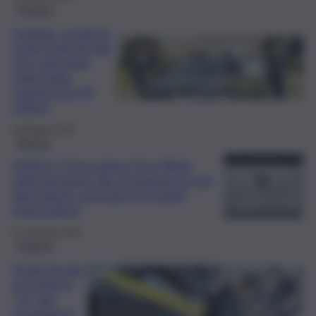
Cronaca
Catania, scoperta
maxi-frode fiscale
che coinvolge
tutta Italia:
sequestrati 29
milioni
30 Maggio 2024
Ragusa
VIDEO | Operazione Free Work,
dall’estorsione allo sfruttamento dei
dipendenti: arrestati tre fratelli
imprenditori
27 Febbraio 2024
Palermo
Frode fiscale:
arrestato il
“re” dei
surgelati di