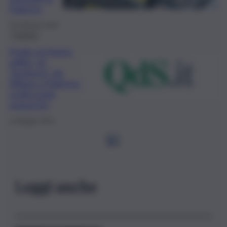
Palermo
22 Febbraio 2024
Cronaca
Frode sui bonus
edilizi, un
“business” da
Milano a Palermo:
scatta maxi-
sequestro
13 Maggio 2023
1
2
Leggi anche