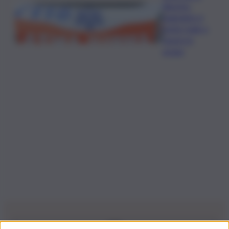
Riposto:
bagnante si
sente male e
muore in
acqua