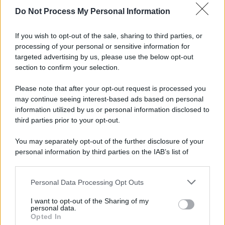
Do Not Process My Personal Information
Iscriviti alla nostra Newsletter
If you wish to opt-out of the sale, sharing to third parties, or
Iscriviti alla nostra newsletter per non perdere le ultime
processing of your personal or sensitive information for
novità
targeted advertising by us, please use the below opt-out
section to confirm your selection.
Iscriviti Ora
Please note that after your opt-out request is processed you
may continue seeing interest-based ads based on personal
information utilized by us or personal information disclosed to
third parties prior to your opt-out.
You may separately opt-out of the further disclosure of your
personal information by third parties on the IAB’s list of
© 2026 | Ediservice s.r.l. 95126 Catania – Via Principe
downstream participants.
Nicola, 22 – P.IVA: 01153210875 – Cciaa Catania n.
Personal Data Processing Opt Outs
This information may also be disclosed by us to third parties
01153210875 – Quotidiano di Sicilia usufruisce dei
on the IAB’s List of Downstream Participants that may further
contributi di cui al D.lgs n. 70/2017
I want to opt-out of the Sharing of my
disclose it to other third parties.
personal data.
Opted In