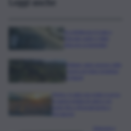
Leggi anche
Accoltellarono il rivale a
Marsala: padre e figlio
finiscono ai domiciliari
Follador wine sponsor della
mostra di Heinz Schattner
a Napoli
Meteo, il caldo non molla: in arrivo
la quarta ondata di calore con
punte fino a 40 gradi anche a
Ferragosto
Disgrazia a