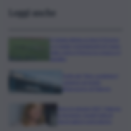
Leggi anche
Il Catania elimina ai rigori il Vicenza
e si regala i trentaduesimi di Coppa
Italia contro il Parma: la cronaca e il
tabellino
Truffa del “finto carabiniere”,
catanese arrestato
all’aeroporto di Palermo
Verso le elezioni 2027, Palermo
in fermento: l’avanti tutta di
Varchi agita il centrodestra