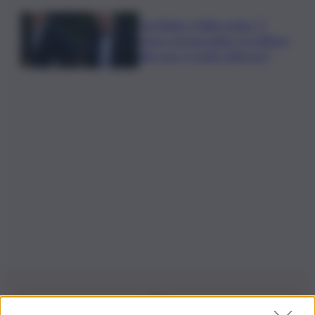
Joe Biden, il figlio rivela: “Il
cancro di mio padre si è diffuso
alle ossa, è molto doloroso”