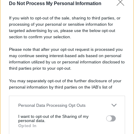
Do Not Process My Personal Information
Iscriviti alla nostra Newsletter
If you wish to opt-out of the sale, sharing to third parties, or
Iscriviti alla nostra newsletter per non perdere le ultime
processing of your personal or sensitive information for
novità
targeted advertising by us, please use the below opt-out
section to confirm your selection.
Iscriviti Ora
Please note that after your opt-out request is processed you
may continue seeing interest-based ads based on personal
information utilized by us or personal information disclosed to
third parties prior to your opt-out.
You may separately opt-out of the further disclosure of your
personal information by third parties on the IAB’s list of
© 2026 | Ediservice s.r.l. 95126 Catania – Via Principe
downstream participants.
Nicola, 22 – P.IVA: 01153210875 – Cciaa Catania n.
Personal Data Processing Opt Outs
This information may also be disclosed by us to third parties
01153210875 – Quotidiano di Sicilia usufruisce dei
on the IAB’s List of Downstream Participants that may further
contributi di cui al D.lgs n. 70/2017
I want to opt-out of the Sharing of my
disclose it to other third parties.
personal data.
Opted In