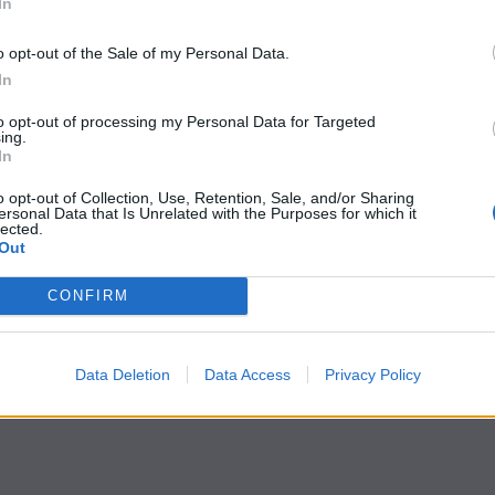
In
o opt-out of the Sale of my Personal Data.
In
to opt-out of processing my Personal Data for Targeted
ing.
In
useppe Di Dio:
o opt-out of Collection, Use, Retention, Sale, and/or Sharing
ersonal Data that Is Unrelated with the Purposes for which it
lected.
Out
CONFIRM
Data Deletion
Data Access
Privacy Policy