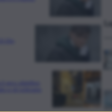
Le
i Dio,
il vero obiettivo
ato e mi volevano