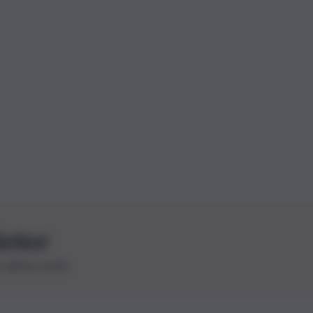
letter
le ultime novità