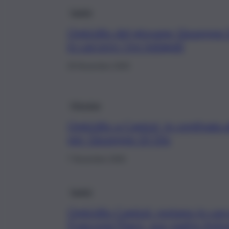
Sanità
Omicidio del giovane Giuseppe 
in carcere i tre indagati
29 Novembre 2025
Messina
Omicidio a Capizzi, in centinaia a
per Giuseppe Di Dio
7 Novembre 2025
Sanità
Omicidio Capizzi: restano in ca
Frasconà Filaro, suo padre Antoni