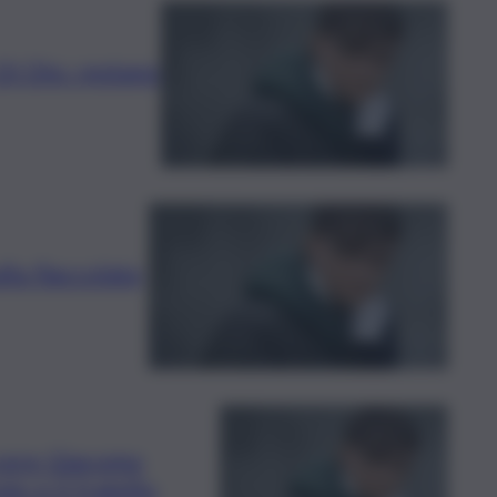
Di Dio: restano
lla fiaccolata
rcere Giacomo
o e il fratello