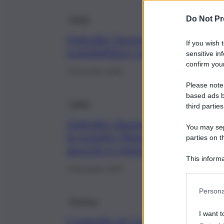
Sanità
Do Not Pr
Omicidio Giuseppe Di Dio, l’inchi
If you wish 
scandagliano i testimoni del deli
sensitive in
confirm your
3 Novembre 2025
Please note
based ads b
Sanità
third parties
Omicidio Giuseppe Di Dio,
You may sepa
la premier Meloni: “Delitto
parties on t
assurdo e spietato”
This informa
Participants
3 Novembre 2025
Persona
Messina
I want t
L’omicidio di Capizzi, Giuseppe 