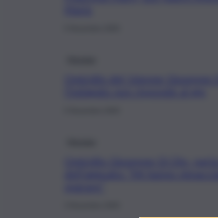
Mario
5 Novembre 2025
Messina
Omicidio del 16enne Giuseppe D
l’indagato non risponde al gip
5 Novembre 2025
Messina
Omicidio Giuseppe Di Dio, parla 
dell’agguato: “Mi hanno minacci
sparare”
3 Novembre 2025