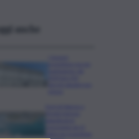
ggi anche
I Governi
promettono ma non
mantengono: dal
2020 ben 550
decreti attuativi non
emessi
Porti di Palermo e
Termini Imerese,
aggiudicata la
concessione da 15
milioni per la gestione