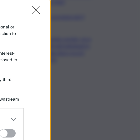
dei rifiuti
copo della domenica, le previsioni del 9
to segno per segno
sonal or
ection to
Caretta caretta, circa
280 nidi individuati in
Italia dopo record
nterest-
2025
closed to
 third
Downstream