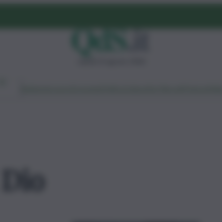
sabato 8 agosto 2026
Ambiente
Lavoro
Economia
Politica
Cultura
Dai Mercati
Podcast
Vid
 Dio